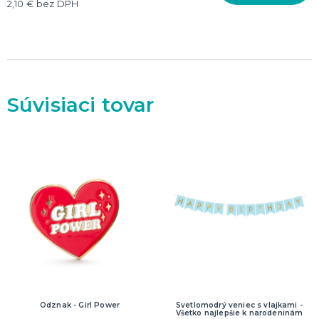
2,10 € bez DPH
Dekorácie
HALLOWEEN
Halloweenske kostýmy
Halloweensky make-up, líčenie a ďalšie
Doplnky na Halloween
Súvisiaci tovar
Halloweenska výzdoba
ĎALŠIE KATEGÓRIE
Odznak - Girl Power
Svetlomodrý veniec s vlajkami -
Všetko najlepšie k narodeninám