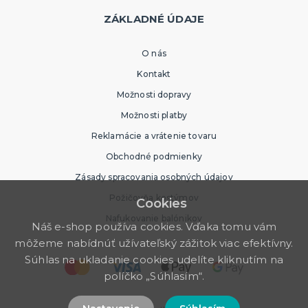
ZÁKLADNÉ ÚDAJE
O nás
Kontakt
Možnosti dopravy
Možnosti platby
Reklamácie a vrátenie tovaru
Obchodné podmienky
Zásady spracovania osobných údajov
Požičovňa kostýmov
Cookies
Nafukovanie balónikov
Náš e-shop používa cookies. Vďaka tomu vám
môžeme nabídnúť užívateľský zážitok viac efektívny.
Súhlas na ukladanie cookies udelíte kliknutím na
políčko „Súhlasím“.