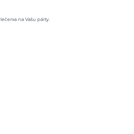
ečenia na Vašu párty.
enie a