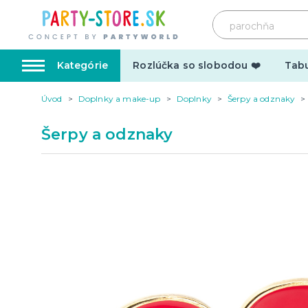
Kategórie
Rozlúčka so slobodou ❤️
Tabu
Úvod
Doplnky a make-up
Doplnky
Šerpy a odznaky
Karnevalové kostýmy
Doplnk
Šerpy a odznaky
Kostýmy pre dospelých
Doplnky
Kostýmy pre deti
Make-up,
tetovani
Hrnčeky
Párty d
Vtipné
Šerpy
Narodeninové
Párty pr
Pre členov rodiny
Tematic