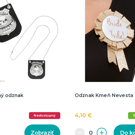
ný odznak
Odznak Kmeň Nevesta
4,10 €
Nedostupný
Zobraziť
Do k