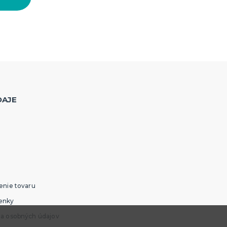
DAJE
enie tovaru
enky
ia osobných údajov