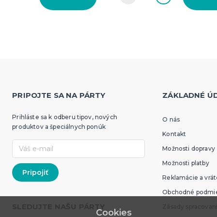
PRIPOJTE SA NA PÁRTY
ZÁKLADNÉ Ú
Prihláste sa k odberu tipov, nových
O nás
produktov a špeciálnych ponúk
Kontakt
Možnosti dopravy
Možnosti platby
Reklamácie a vrát
Obchodné podmi
SLEDUJTE NAŠU PÁRTY
Zásady spracovan
Cookies