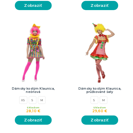
Zobraziť
Zobraziť
Dámsky kostým Klaunica,
Dámsky kostým Klaunica,
neónová
prúžkované šaty
XS
S
M
S
M
Skladom
Skladom
28,10 €
29,60 €
Zobraziť
Zobraziť