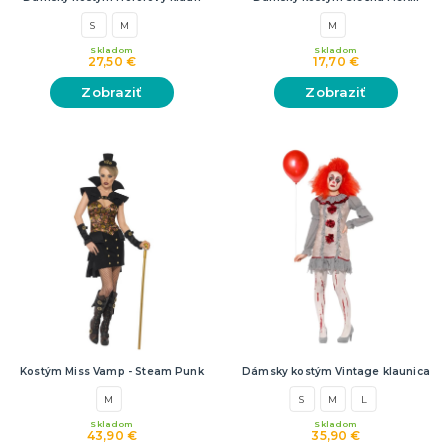
S
M
M
Skladom
Skladom
27,50 €
17,70 €
Zobraziť
Zobraziť
Kostým Miss Vamp - Steam Punk
Dámsky kostým Vintage klaunica
M
S
M
L
Skladom
Skladom
43,90 €
35,90 €