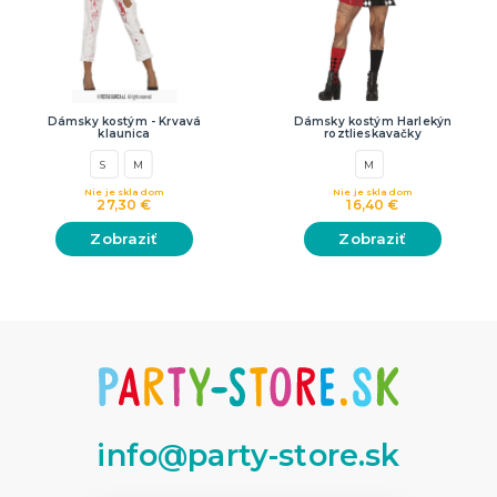
Dámsky kostým - Krvavá
Dámsky kostým Harlekýn
klaunica
roztlieskavačky
S
M
M
Nie je skladom
Nie je skladom
27,30 €
16,40 €
Zobraziť
Zobraziť
info@party-store.sk