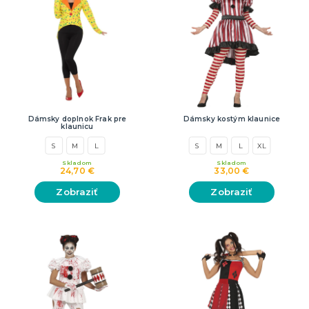
Dámsky doplnok Frak pre
Dámsky kostým klaunice
klaunicu
S
M
L
S
M
L
XL
Skladom
Skladom
24,70 €
33,00 €
Zobraziť
Zobraziť