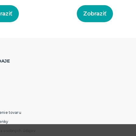
raziť
Zobraziť
DAJE
enie tovaru
enky
ia osobných údajov