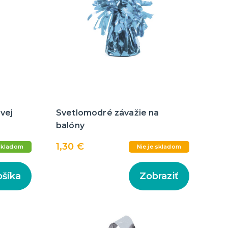
vej
Svetlomodré závažie na
balóny
1,30 €
Skladom
Nie je skladom
ošíka
Zobraziť