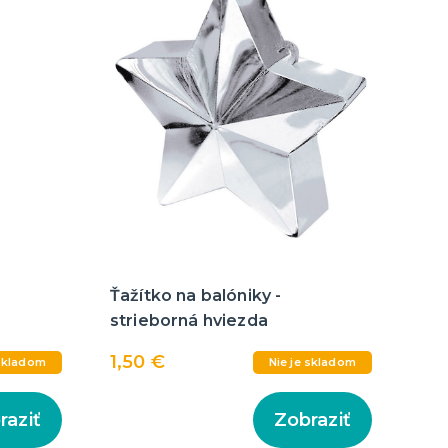
Ťažítko na balóniky -
strieborná hviezda
1,50 €
 skladom
Nie je skladom
raziť
Zobraziť