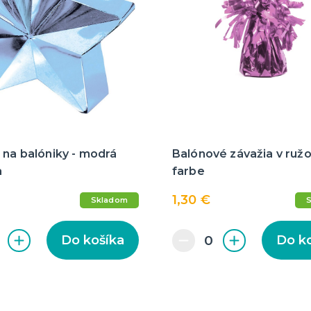
 na balóniky - modrá
Balónové závažia v ružo
a
farbe
1,30 €
Skladom
Do košíka
Do k