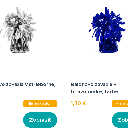
é závažia v striebornej
Balónové závažia v
tmavomodrej farbe
1,30 €
Nie je skladom
Nie je
Zobraziť
Zob