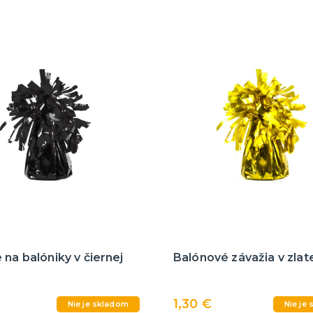
 na balóniky v čiernej
Balónové závažia v zlat
1,30 €
Nie je skladom
Nie je