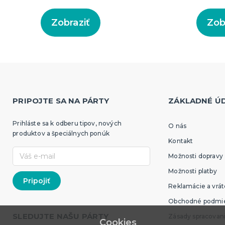
Zobraziť
Zob
PRIPOJTE SA NA PÁRTY
ZÁKLADNÉ Ú
Prihláste sa k odberu tipov, nových
O nás
produktov a špeciálnych ponúk
Kontakt
Možnosti dopravy
Možnosti platby
Reklamácie a vrát
Obchodné podmi
SLEDUJTE NAŠU PÁRTY
Zásady spracovan
Cookies