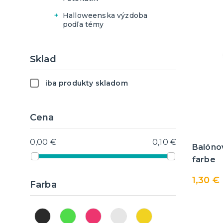
Slamky
Halloweenska výzdoba
Doplnky pre ženícha
Halloweenske organzy,
podľa témy
stuhy a tyly
Doplnky pre družičky a
Zombie a horor
mládencov
Upíri a vampítky
Sklad
Kostlivci a kostlivky
iba produkty skladom
Čarodejnice a kúzelníci
Hororový cirkus
Cena
Filmové postavy
El día de los muertos
0,00 €
0,10 €
Balónov
(Day of the dead)
farbe
1,30 €
Farba