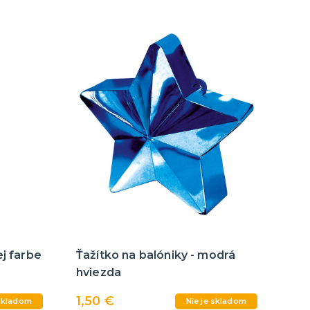
ej farbe
Ťažítko na balóniky - modrá
hviezda
1,50 €
 skladom
Nie je skladom