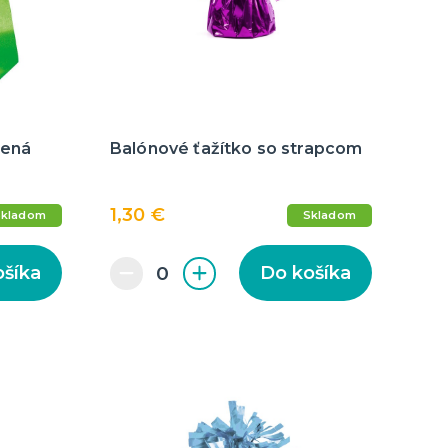
enie a
lená
Balónové ťažítko so strapcom
1,30 €
Skladom
Skladom
ošíka
Do košíka