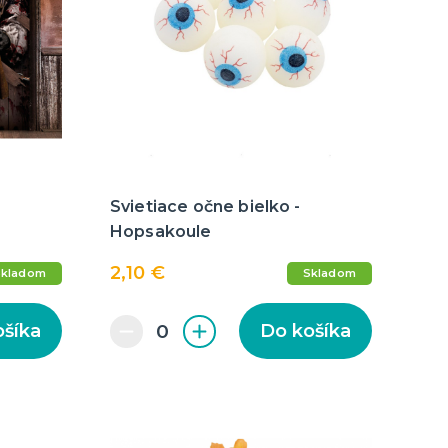
Svietiace očne bielko -
Hopsakoule
2,10 €
Skladom
Skladom
ošíka
Do košíka