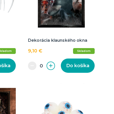
enie a
Dekorácia klaunského okna
9,10 €
Skladom
Skladom
ošíka
Do košíka