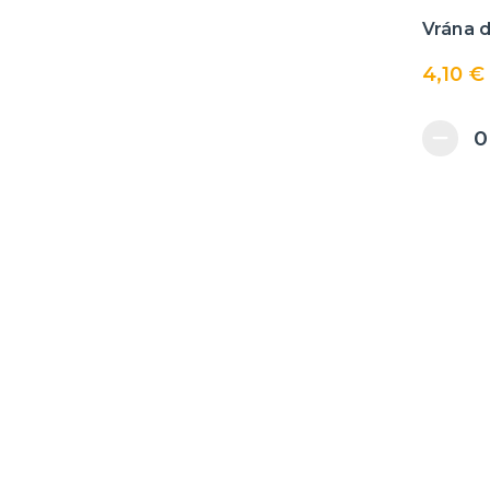
Vrána 
4,10 €