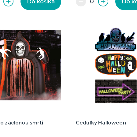
Do košíka
Do k
o záclonou smrti
Ceduľky Halloween