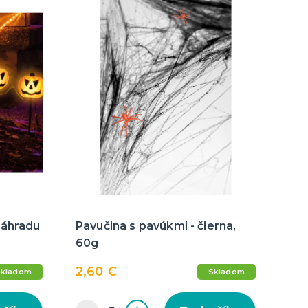
záhradu
Pavučina s pavúkmi - čierna,
60g
2,60 €
Skladom
Skladom