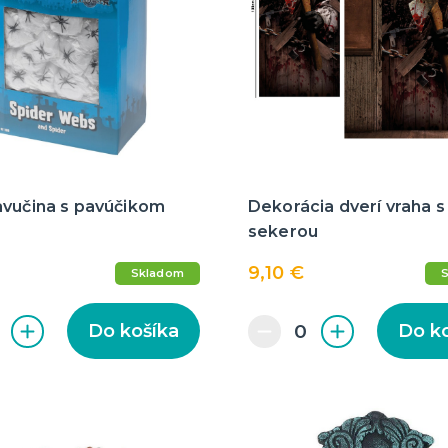
avučina s pavúčikom
Dekorácia dverí vraha s
sekerou
9,10 €
Skladom
Do košíka
Do k