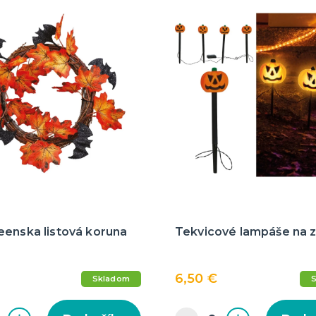
eenska listová koruna
Tekvicové lampáše na 
6,50 €
Skladom