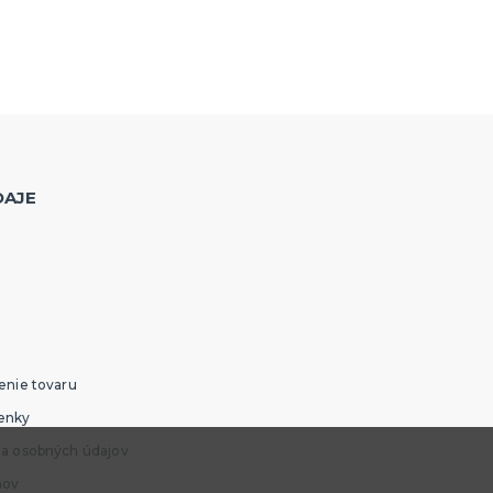
DAJE
enie tovaru
enky
ia osobných údajov
mov