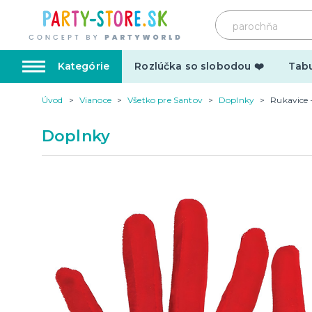
Kategórie
Rozlúčka so slobodou ❤️
Tabu
Úvod
Vianoce
Všetko pre Santov
Doplnky
Rukavice 
Karnevalové kostýmy
Doplnk
Doplnky
Kostýmy pre dospelých
Doplnky
Kostýmy pre deti
Make-up,
tetovani
Hrnčeky
Párty d
Vtipné
Šerpy
Narodeninové
Párty pr
Pre členov rodiny
Tematic