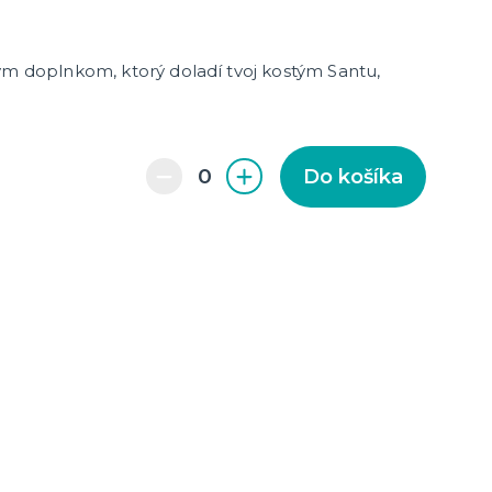
ým doplnkom, ktorý doladí tvoj kostým Santu,
.
enie a
Do košíka