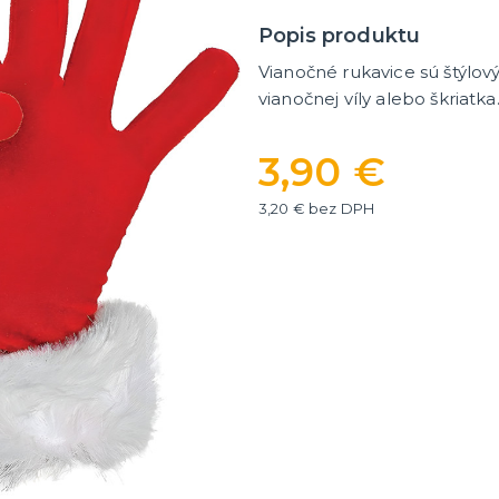
ategórie
íslušenstvo
é narodeniny
Popis produktu
Vianočné rukavice sú štýlov
er
HALLOWEEN
vianočnej víly alebo škriatka
y
Halloweenske kostýmy
Halloweensky make-up, líč
3,90 €
ďalšie
ie
Doplnky na Halloween
3,20 € bez DPH
ďalšie kategórie
Halloweenska výzdoba