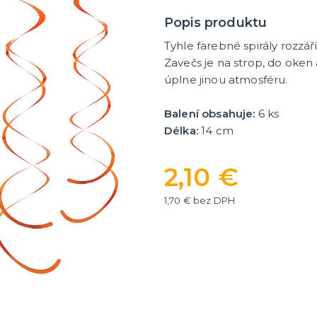
ategórie
íslušenstvo
é narodeniny
Popis produktu
Tyhle farebné spirály rozzáří
er
HALLOWEEN
Zavečs je na strop, do oken 
úplne jinou atmosféru.
y
Halloweenske kostýmy
Halloweensky make-up, líč
ďalšie
Balení obsahuje:
6 ks
ie
Doplnky na Halloween
Délka:
14 cm
ďalšie kategórie
Halloweenska výzdoba
2,10 €
1,70 € bez DPH