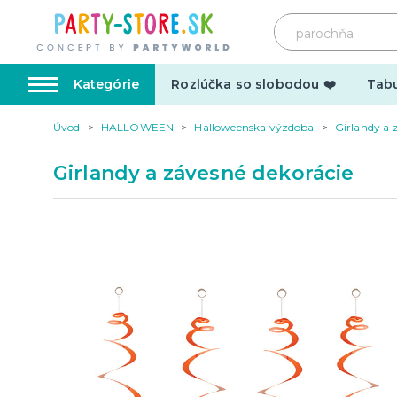
Kategórie
Rozlúčka so slobodou ❤️
Tabu
Úvod
HALLOWEEN
Halloweenska výzdoba
Girlandy a 
Karnevalové kostýmy
Doplnk
Girlandy a závesné dekorácie
Kostýmy pre dospelých
Doplnky
Kostýmy pre deti
Make-up,
tetovani
Hrnčeky
Párty d
Vtipné
Šerpy
Narodeninové
Párty pr
Pre členov rodiny
Tematic