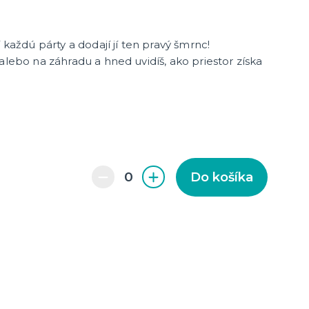
 každú párty a dodají jí ten pravý šmrnc!
alebo na záhradu a hned uvidíš, ako priestor získa
enie a
Do košíka