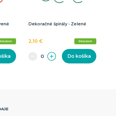
rvené
Dekoračné špirály - Zelené
2,10 €
Skladom
Skladom
ošíka
Do košíka
DAJE