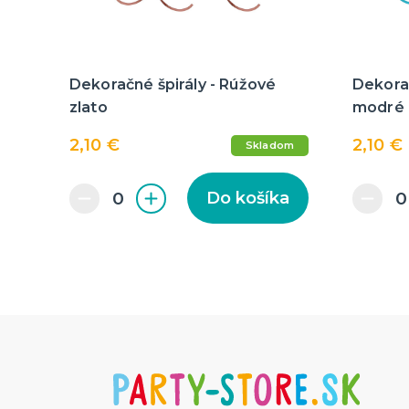
Dekoračné špirály - Rúžové
Dekorač
zlato
modré
2,10 €
2,10 €
Skladom
Do košíka