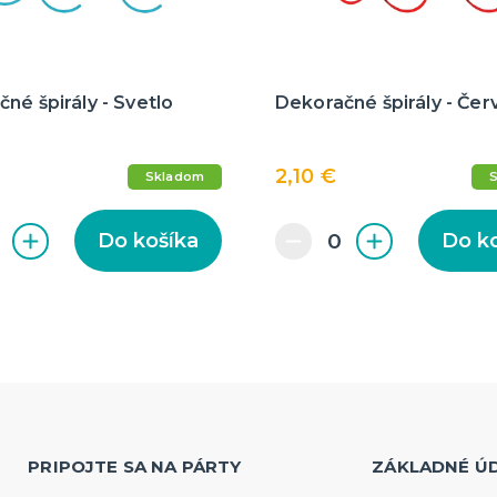
né špirály - Svetlo
Dekoračné špirály - Če
2,10 €
Skladom
Do košíka
Do k
PRIPOJTE SA NA PÁRTY
ZÁKLADNÉ Ú