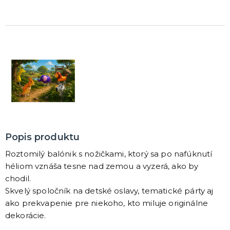
DARČEKY A ŽARTOVNÉ PREDMETY
Vtákoviny, žarty, srandičky
Originálne darčeky
MIKULÁŠ
Všetko pre Mikuláša
Všetko pre anjelov
Všetko pre čertov
VIANOCE
Popis produktu
Všetko pre Santov
Všetko pre elfov
Roztomilý balónik s nožičkami, ktorý sa po nafúknutí
Vtipné vianočné kostýmy
héliom vznáša tesne nad zemou a vyzerá, ako by
Vianočné doplnky
Vianočné dekorácie
Balenie darčekov
ĎALŠIE KATEGÓRIE
chodil.
Skvelý spoločník na detské oslavy, tematické párty aj
SILVESTER
ako prekvapenie pre niekoho, kto miluje originálne
Kostýmy
dekorácie.
Doplnky