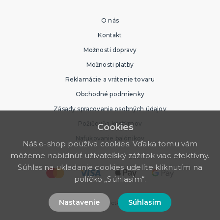
O nás
Kontakt
Možnosti dopravy
Možnosti platby
Reklamácie a vrátenie tovaru
Obchodné podmienky
Zásady spracovania osobných údajov
Požičovňa kostýmov
Cookies
Nafukovanie balónikov
Náš e-shop používa cookies. Vďaka tomu vám
môžeme nabídnúť užívateľský zážitok viac efektívny.
Súhlas na ukladanie cookies udelíte kliknutím na
políčko „Súhlasím“.
Nastavenie
Súhlasím
© 2026 Party Store. Všetky práva vyhradené