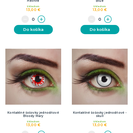
Hellfire
Blue
Skladom
Skladom
13,00 €
13,00 €
Do košíka
Do košíka
Kontaktné šošovky jednodňové
Kontaktné šošovky jednodňové -
Bloody Mary
skull
Skladom
Skladom
13,00 €
13,00 €