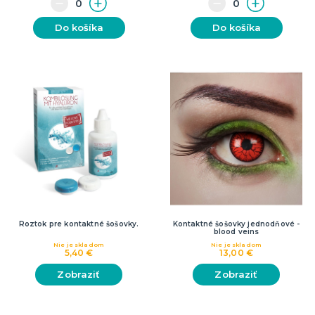
Do košíka
Do košíka
Roztok pre kontaktné šošovky.
Kontaktné šošovky jednodňové -
blood veins
Nie je skladom
Nie je skladom
5,40 €
13,00 €
Zobraziť
Zobraziť