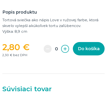
DARČEKY A ŽARTOVNÉ PREDMETY
Popis produktu
Vtákoviny, žarty, srandičky
Originálne darčeky
Tortová sviečka ako nápis Love v ružovej farbe, ktorá
skvelo vylepší akúkoľvek tortu zaľúbencov.
Výška: 8,9 cm
MIKULÁŠ
Všetko pre Mikuláša
Všetko pre anjelov
2,80 €
Všetko pre čertov
Do košíka
2,30 € bez DPH
VIANOCE
Všetko pre Santov
Všetko pre elfov
Vtipné vianočné kostýmy
Vianočné doplnky
Vianočné dekorácie
Balenie darčekov
ĎALŠIE KATEGÓRIE
Súvisiaci tovar
SILVESTER
Kostýmy
Doplnky