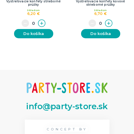
Vystreľovacie konfety strieborné
Vystreľovacie konfety kovové
prúžky
strieborné prúžky
Skladom
Skladom
6,20 €
6,70 €
Do košíka
Do košíka
info@party-store.sk
CONCEPT BY