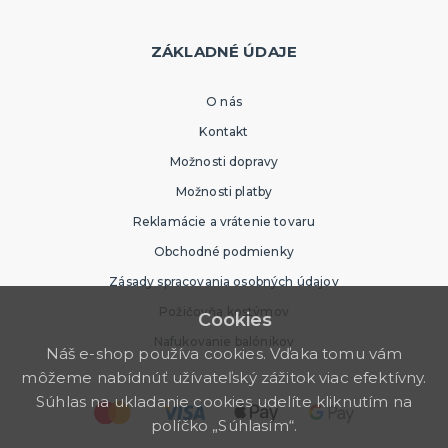
ZÁKLADNÉ ÚDAJE
O nás
Kontakt
Možnosti dopravy
Možnosti platby
Reklamácie a vrátenie tovaru
Obchodné podmienky
Zásady spracovania osobných údajov
Požičovňa kostýmov
Cookies
Nafukovanie balónikov
Náš e-shop používa cookies. Vďaka tomu vám
môžeme nabídnúť užívateľský zážitok viac efektívny.
Súhlas na ukladanie cookies udelíte kliknutím na
políčko „Súhlasím“.