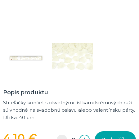
DARČEKY A ŽARTOVNÉ PREDMETY
Vtákoviny, žarty, srandičky
Originálne darčeky
MIKULÁŠ
Všetko pre Mikuláša
Všetko pre anjelov
Všetko pre čertov
VIANOCE
Všetko pre Santov
Popis produktu
Všetko pre elfov
Vtipné vianočné kostýmy
Strieľačky konfiet s okvetnými lístkami krémových ruží
Vianočné doplnky
Vianočné dekorácie
Balenie darčekov
ĎALŠIE KATEGÓRIE
sú vhodné na svadobnú oslavu alebo valentínsku párty.
Dĺžka: 40 cm
SILVESTER
Kostýmy
4,10 €
Doplnky