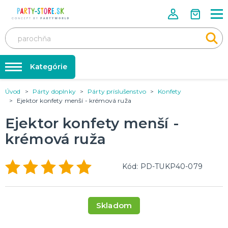
Kategórie
Úvod
Párty doplnky
Párty príslušenstvo
Konfety
Rozlúčka so slobodou ❤️
KARNEVALOVÉ KOSTÝMY
Ejektor konfety menší - krémová ruža
Kostýmy pre dospelých
Tabuľka veľkostí
Ejektor konfety menší -
Kostýmy pre deti
Karnevalové doplnky
krémová ruža
Balóniky a hélium
DOPLNKY A MAKE-UP
Doplnky
Párty doplnky
Kód: PD-TUKP40-079
Make-up, dekorácie na kožu, tetovanie, umelé riasy
Trička s potlačou
TRIČKÁ S POTLAČOU
Skladom
Pivo a Víno
Vtipné