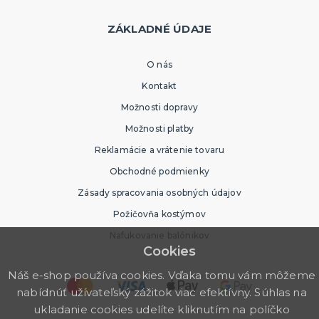
ZÁKLADNÉ ÚDAJE
O nás
Kontakt
Možnosti dopravy
Možnosti platby
Reklamácie a vrátenie tovaru
Obchodné podmienky
Zásady spracovania osobných údajov
Požičovňa kostýmov
Nafukovanie balónikov
Cookies
Náš e-shop používa cookies. Vďaka tomu vám môžeme
nabídnúť užívateľský zážitok viac efektívny. Súhlas na
ukladanie cookies udelíte kliknutím na políčko