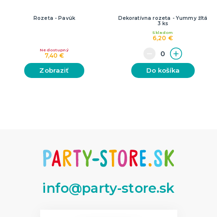
Rozeta - Pavúk
Dekoratívna rozeta - Yummy žltá
3 ks
Skladom
6,20 €
Nedostupný
7,40 €
Zobraziť
Do košíka
info@party-store.sk