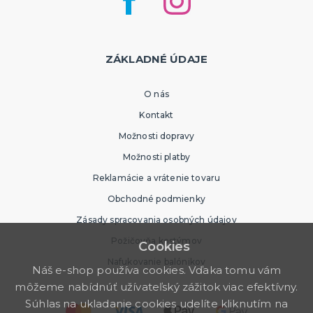
ZÁKLADNÉ ÚDAJE
O nás
Kontakt
Možnosti dopravy
Možnosti platby
Reklamácie a vrátenie tovaru
Obchodné podmienky
Zásady spracovania osobných údajov
Požičovňa kostýmov
Cookies
Nafukovanie balónikov
Náš e-shop používa cookies. Vďaka tomu vám
môžeme nabídnúť užívateľský zážitok viac efektívny.
Súhlas na ukladanie cookies udelíte kliknutím na