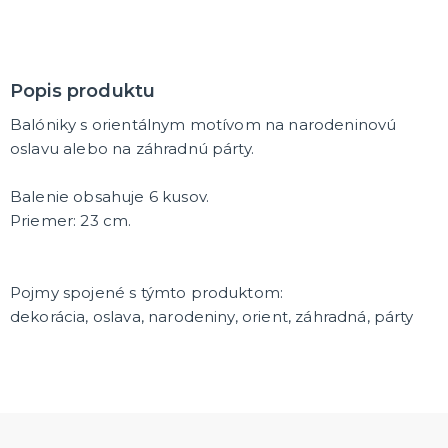
DARČEKY A ŽARTOVNÉ PREDMETY
Vtákoviny, žarty, srandičky
Originálne darčeky
Popis produktu
Balóniky s orientálnym motívom na narodeninovú
MIKULÁŠ
oslavu alebo na záhradnú párty.
Všetko pre Mikuláša
Všetko pre anjelov
Balenie obsahuje 6 kusov.
Všetko pre čertov
Priemer: 23 cm.
VIANOCE
Všetko pre Santov
Pojmy spojené s týmto produktom:
Všetko pre elfov
dekorácia, oslava, narodeniny, orient, záhradná, párty
Vtipné vianočné kostýmy
Vianočné doplnky
Vianočné dekorácie
Balenie darčekov
ĎALŠIE KATEGÓRIE
SILVESTER
Kostýmy
Doplnky