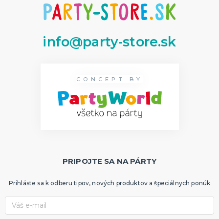
Dekorácie
HALLOWEEN
info@party-store.sk
Halloweenske kostýmy
Halloweensky make-up, líčenie a ďalšie
Doplnky na Halloween
Halloweenska výzdoba
ĎALŠIE KATEGÓRIE
CONCEPT BY
PRIPOJTE SA NA PÁRTY
Prihláste sa k odberu tipov, nových produktov a špeciálnych ponúk