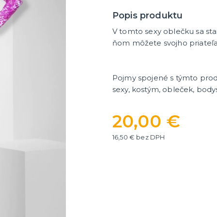
ategórie
íslušenstvo
é narodeniny
Popis produktu
V tomto sexy oblečku sa sta
er
HALLOWEEN
ňom môžete svojho priateľa 
y
Halloweenske kostýmy
Halloweensky make-up, líč
ďalšie
Pojmy spojené s týmto pro
ie
Doplnky na Halloween
sexy, kostým, obleček, bodys
ďalšie kategórie
Halloweenska výzdoba
20,00 €
16,50 € bez DPH