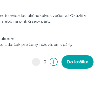
nete hviezdou akéhokoľvek večierku! Okúzliť v
alebo na pink či sexy párty.
enie a
duktom:
uit, darček pre ženy, ružová, pink párty
Do košíka