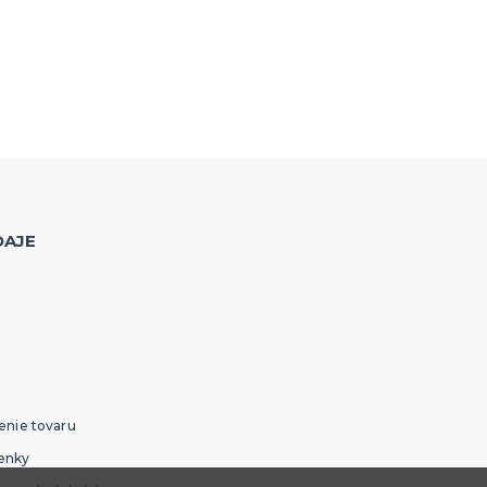
DAJE
enie tovaru
enky