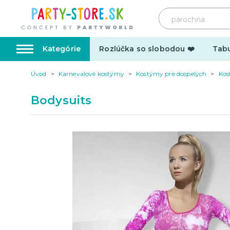
Kategórie
Rozlúčka so slobodou ❤️
Tabu
Úvod
Karnevalové kostýmy
Kostýmy pre dospelých
Kos
Karnevalové kostýmy
Doplnk
Bodysuits
Kostýmy pre dospelých
Doplnky
Kostýmy pre deti
Make-up,
tetovani
Hrnčeky
Párty d
Vtipné
Šerpy
Narodeninové
Párty pr
Pre členov rodiny
Tematic