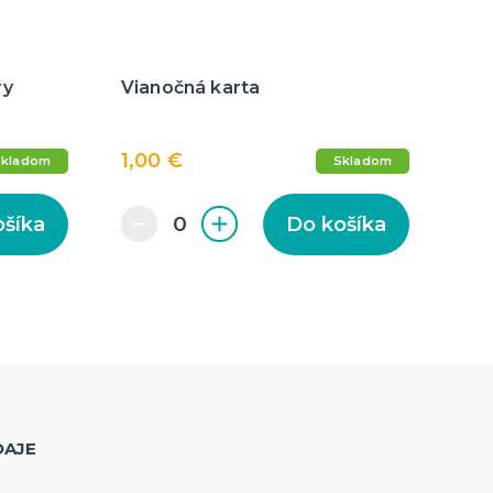
ry
Vianočná karta
1,00 €
Skladom
Skladom
ošíka
Do košíka
DAJE