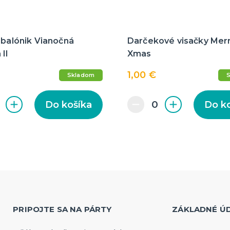
 balónik Vianočná
Darčekové visačky Mer
II
Xmas
1,00 €
Skladom
Do košíka
Do k
PRIPOJTE SA NA PÁRTY
ZÁKLADNÉ Ú