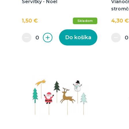
Servítky - Noel
Vianočn
stromč
1,50 €
4,30 €
Skladom
Do košíka