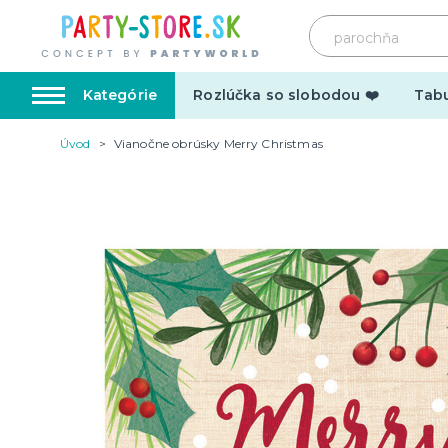
Kategórie
Rozlúčka so slobodou ❤️
Tabu
Úvod
Vianočne obrúsky Merry Christmas
Karnevalové kostýmy
Doplnk
Kostýmy pre dospelých
Doplnky
Kostýmy pre deti
Make-up,
tetovani
Hrnčeky
Párty d
Vtipné
Šerpy
Narodeninové
Párty pr
Pre členov rodiny
Tematic