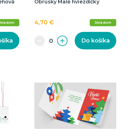
nehová
Obrúsky Malé hviezdičky
4,70 €
Skladom
Skladom
ošíka
Do košíka