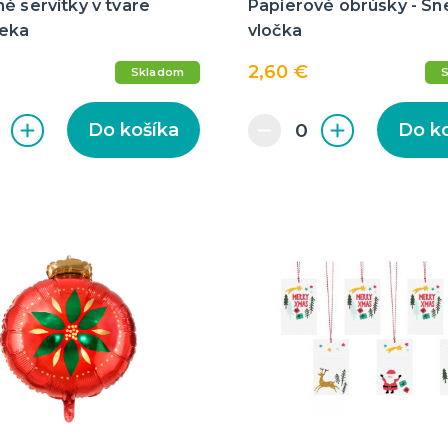
é servítky v tvare
Papierové obrúsky - S
eka
vločka
2,60 €
Skladom
Do košíka
Do k