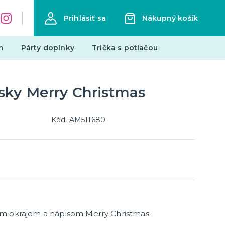
Prihlásiť sa
Nákupný košík
m
Párty doplnky
Trička s potlačou
sky Merry Christmas
Zástery s potlačou
Pre členov rodiny
Hobby a profesie
Kód: AM511680
Vtipné
ďalšie kategórie
Narodeniny
Mestá
edmety
Mikuláš
Všetko pre Mikuláša
Všetko pre anjelov
ým okrajom a nápisom Merry Christmas.
Všetko pre čertov