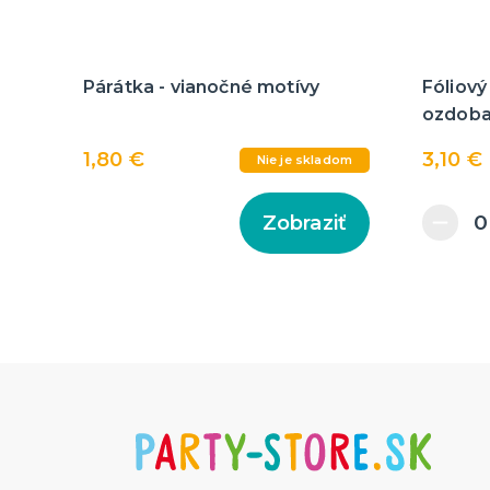
Párátka - vianočné motívy
Fóliový
ozdoba 
1,80 €
3,10 €
Nie je skladom
Zobraziť