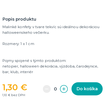
DARČEKY A ŽARTOVNÉ PREDMETY
Vtákoviny, žarty, srandičky
Originálne darčeky
Popis produktu
Malinké konfety v tvare tekvíc sú ideálnou dekoráciou
MIKULÁŠ
halloweenskeho večierku.
Všetko pre Mikuláša
Všetko pre anjelov
Rozmery: 1 x 1 cm
Všetko pre čertov
VIANOCE
Pojmy spojené s týmto produktom:
Všetko pre Santov
netopier, halloween dekorácia, výzdoba, čarodejnice,
Všetko pre elfov
bar, klub, interiér
Vtipné vianočné kostýmy
Vianočné doplnky
Vianočné dekorácie
Balenie darčekov
ĎALŠIE KATEGÓRIE
1,30 €
Do košíka
SILVESTER
1,10 € bez DPH
Kostýmy
Doplnky