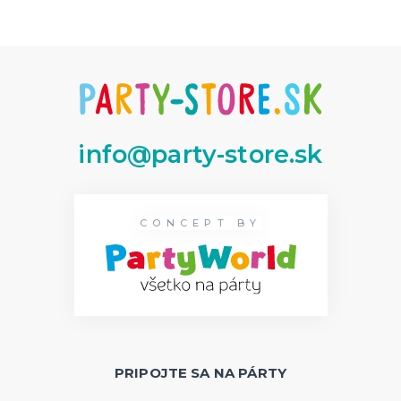
Dekorácie
HALLOWEEN
Halloweenske kostýmy
Halloweensky make-up, líčenie a ďalšie
Doplnky na Halloween
Halloweenska výzdoba
ĎALŠIE KATEGÓRIE
info@party-store.sk
CONCEPT BY
PRIPOJTE SA NA PÁRTY