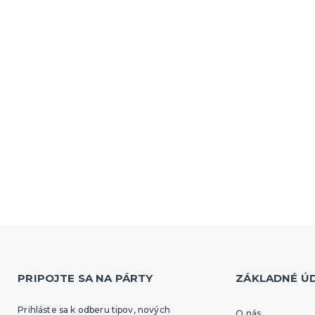
PRIPOJTE SA NA PÁRTY
ZÁKLADNÉ Ú
Prihláste sa k odberu tipov, nových
O nás