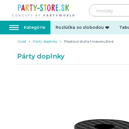
Kategórie
Rozlúčka so slobodou ❤️
Tabu
Úvod
Párty doplnky
Plastová stuha tmavoružová
Karnevalové kostýmy
Doplnk
Párty doplnky
Kostýmy pre dospelých
Doplnky
Kostýmy pre deti
Make-up,
tetovani
Hrnčeky
Párty d
Vtipné
Šerpy
Narodeninové
Párty pr
Pre členov rodiny
Tematic