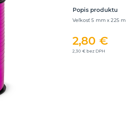
ategórie
íslušenstvo
é narodeniny
Popis produktu
Veľkosť 5 mm x 225 m
er
HALLOWEEN
y
Halloweenske kostýmy
2,80 €
Halloweensky make-up, líč
ďalšie
ie
2,30 € bez DPH
Doplnky na Halloween
ďalšie kategórie
Halloweenska výzdoba