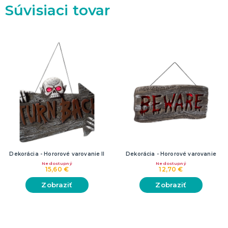
Dekorácie
Súvisiaci tovar
HALLOWEEN
Halloweenske kostýmy
Halloweensky make-up, líčenie a ďalšie
Doplnky na Halloween
Halloweenska výzdoba
ĎALŠIE KATEGÓRIE
Dekorácia - Hororové varovanie II
Dekorácia - Hororové varovanie
Nedostupný
Nedostupný
15,60 €
12,70 €
Zobraziť
Zobraziť