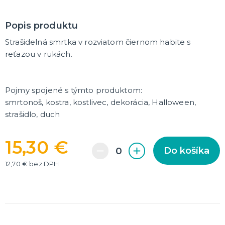
DARČEKY A ŽARTOVNÉ PREDMETY
Popis produktu
Vtákoviny, žarty, srandičky
Originálne darčeky
Strašidelná smrtka v rozviatom čiernom habite s
reťazou v rukách.
MIKULÁŠ
Všetko pre Mikuláša
Všetko pre anjelov
Pojmy spojené s týmto produktom:
Všetko pre čertov
smrtonoš, kostra, kostlivec, dekorácia, Halloween,
strašidlo, duch
VIANOCE
Všetko pre Santov
15,30 €
Všetko pre elfov
Do košíka
Vtipné vianočné kostýmy
12,70 € bez DPH
Vianočné doplnky
Vianočné dekorácie
Balenie darčekov
ĎALŠIE KATEGÓRIE
SILVESTER
Kostýmy
Doplnky