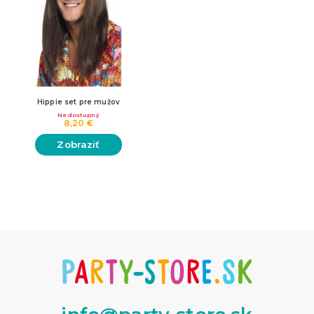
Hippie set pre mužov
Nedostupný
8,20 €
Zobraziť