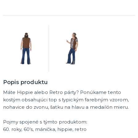
DARČEKY A ŽARTOVNÉ PREDMETY
Vtákoviny, žarty, srandičky
Originálne darčeky
MIKULÁŠ
Všetko pre Mikuláša
Všetko pre anjelov
Všetko pre čertov
VIANOCE
Popis produktu
Všetko pre Santov
Všetko pre elfov
Máte Hippie alebo Retro párty? Ponúkame tento
Vtipné vianočné kostýmy
kostým obsahujúci top s typickým farebným vzorom,
Vianočné doplnky
Vianočné dekorácie
Balenie darčekov
ĎALŠIE KATEGÓRIE
nohavice do zvonu, šatku na hlavu a medailón mieru.
SILVESTER
Pojmy spojené s týmto produktom:
Kostýmy
60. roky, 60’s, mánička, hippie, retro
Doplnky