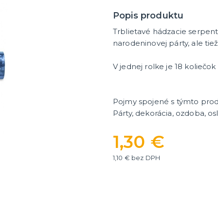
ategórie
íslušenstvo
é narodeniny
Popis produktu
Trblietavé hádzacie serpen
er
HALLOWEEN
narodeninovej párty, ale tiež
y
Halloweenske kostýmy
V jednej rolke je 18 koliečok
Halloweensky make-up, líč
ďalšie
ie
Doplnky na Halloween
ďalšie kategórie
Halloweenska výzdoba
Pojmy spojené s týmto pro
Párty, dekorácia, ozdoba, osl
1,30 €
1,10 € bez DPH