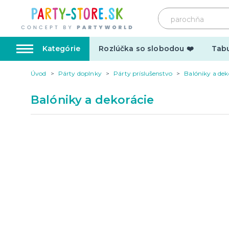
Kategórie
Rozlúčka so slobodou ❤️
Tabu
Úvod
Párty doplnky
Párty príslušenstvo
Balóniky a dek
Karnevalové kostýmy
Doplnk
Balóniky a dekorácie
Kostýmy pre dospelých
Doplnky
Kostýmy pre deti
Make-up,
tetovani
Hrnčeky
Párty d
Vtipné
Šerpy
Narodeninové
Párty pr
Pre členov rodiny
Tematic