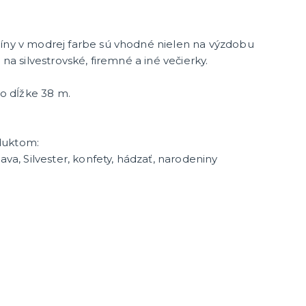
tíny v modrej farbe sú vhodné nielen na výzdobu
 na silvestrovské, firemné a iné večierky.
 o dĺžke 38 m.
enie a
duktom:
ava, Silvester, konfety, hádzať, narodeniny