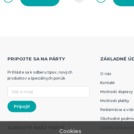
PRIPOJTE SA NA PÁRTY
ZÁKLADNÉ Ú
Prihláste sa k odberu tipov, nových
O nás
produktov a špeciálnych ponúk
Kontakt
Možnosti dopravy
Možnosti platby
Reklamácie a vrát
Obchodné podmi
SLEDUJTE NAŠU PÁRTY
Zásady spracovan
Cookies