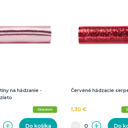
íny na hádzanie -
Červené hádzacie serp
zlato
1,30 €
Skladom
Do košíka
Do k