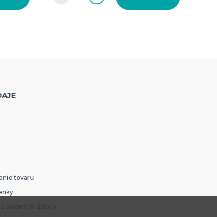
DAJE
enie tovaru
enky
ia osobných údajov