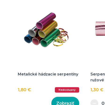
Metalické hádzacie serpentíny
Serpent
ružové 
1,80 €
1,30 €
Nedostupný
Zobraziť