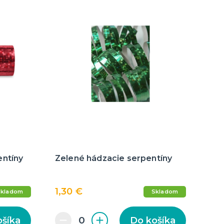
entíny
Zelené hádzacie serpentíny
1,30 €
Skladom
Skladom
ošíka
Do košíka