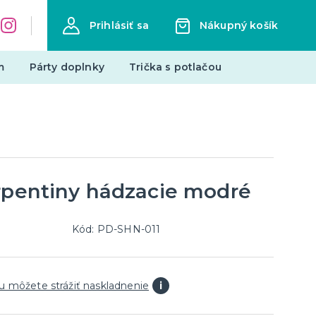
Prihlásiť sa
Nákupný košík
m
Párty doplnky
Trička s potlačou
Zástery s potlačou
Pre členov rodiny
Hobby a profesie
Vtipné
erpentiny hádzacie modré
ďalšie kategórie
Narodeniny
Mestá
Kód: PD-SHN-011
edmety
Mikuláš
Všetko pre Mikuláša
u môžete strážiť naskladnenie
i
Všetko pre anjelov
Všetko pre čertov