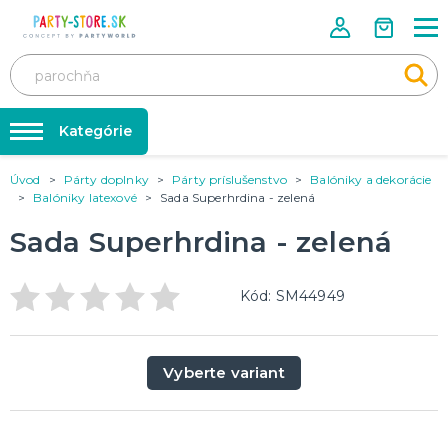
Kategórie
Úvod
Párty doplnky
Párty príslušenstvo
Balóniky a dekorácie
Rozlúčka so slobodou ❤️
KARNEVALOVÉ KOSTÝMY
Balóniky latexové
Sada Superhrdina - zelená
Kostýmy pre dospelých
Tabuľka veľkostí
Sada Superhrdina - zelená
Kostýmy pre deti
Karnevalové doplnky
Balóniky a hélium
DOPLNKY A MAKE-UP
Kód: SM44949
Doplnky
Párty doplnky
Make-up, dekorácie na kožu, tetovanie, umelé riasy
Trička s potlačou
Vyberte variant
TRIČKÁ S POTLAČOU
Pivo a Víno
Vtipné