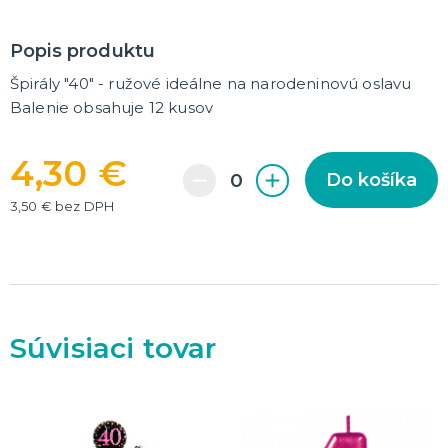
DARČEKY A ŽARTOVNÉ PREDMETY
Popis produktu
Vtákoviny, žarty, srandičky
Originálne darčeky
Špirály "40" - ružové ideálne na narodeninovú oslavu
Balenie obsahuje 12 kusov
MIKULÁŠ
Všetko pre Mikuláša
4,30 €
Všetko pre anjelov
Do košíka
Všetko pre čertov
3,50 € bez DPH
VIANOCE
Všetko pre Santov
Všetko pre elfov
Vtipné vianočné kostýmy
Súvisiaci tovar
Vianočné doplnky
Vianočné dekorácie
Balenie darčekov
ĎALŠIE KATEGÓRIE
SILVESTER
Kostýmy
Doplnky