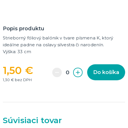
DARČEKY A ŽARTOVNÉ PREDMETY
Vtákoviny, žarty, srandičky
Originálne darčeky
Popis produktu
Strieborný fóliový balónik v tvare písmena K, ktorý
MIKULÁŠ
Všetko pre Mikuláša
ideálne padne na oslavy silvestra či narodenín.
Všetko pre anjelov
Výška: 33 cm
Všetko pre čertov
1,50 €
Do košíka
VIANOCE
Všetko pre Santov
1,30 € bez DPH
Všetko pre elfov
Vtipné vianočné kostýmy
Vianočné doplnky
Vianočné dekorácie
Balenie darčekov
ĎALŠIE KATEGÓRIE
SILVESTER
Kostýmy
Súvisiaci tovar
Doplnky