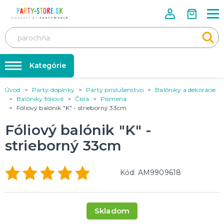
Kategórie
Úvod
Párty doplnky
Párty príslušenstvo
Balóniky a dekorácie
Rozlúčka so slobodou ❤️
KARNEVALOVÉ KOSTÝMY
Balóniky fóliové
Čísla
Písmena
Kostýmy pre dospelých
Fóliový balónik "K" - strieborný 33cm
Tabuľka veľkostí
Kostýmy pre deti
Karnevalové doplnky
Fóliový balónik "K" -
Balóniky a hélium
strieborný 33cm
DOPLNKY A MAKE-UP
Doplnky
Párty doplnky
Make-up, dekorácie na kožu, tetovanie, umelé riasy
Kód: AM9909618
Trička s potlačou
TRIČKÁ S POTLAČOU
Pivo a Víno
Skladom
Vtipné