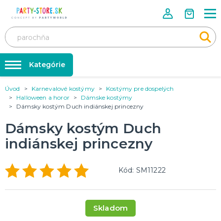
Kategórie
Úvod
Karnevalové kostýmy
Kostýmy pre dospelých
Rozlúčka so slobodou ❤️
KARNEVALOVÉ KOSTÝMY
Halloween a horor
Dámske kostýmy
Kostýmy pre dospelých
Dámsky kostým Duch indiánskej princezny
Tabuľka veľkostí
Kostýmy pre deti
Karnevalové doplnky
Dámsky kostým Duch
Balóniky a hélium
indiánskej princezny
DOPLNKY A MAKE-UP
Doplnky
Párty doplnky
Make-up, dekorácie na kožu, tetovanie, umelé riasy
Kód: SM11222
Trička s potlačou
TRIČKÁ S POTLAČOU
Pivo a Víno
Skladom
Vtipné