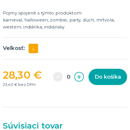
Dekorácie
Pojmy spojené s týmto produktom:
HALLOWEEN
karneval, halloween, zombie, party, duch, mŕtvola,
Halloweenske kostýmy
western, indiánka, indiánsky
Halloweensky make-up, líčenie a ďalšie
Doplnky na Halloween
Halloweenska výzdoba
ĎALŠIE KATEGÓRIE
Veľkosť:
L
28,30 €
Do košíka
23,40 € bez DPH
Súvisiaci tovar