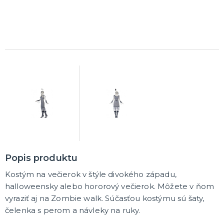
DARČEKY A ŽARTOVNÉ PREDMETY
Vtákoviny, žarty, srandičky
Originálne darčeky
MIKULÁŠ
Všetko pre Mikuláša
Všetko pre anjelov
Všetko pre čertov
VIANOCE
Všetko pre Santov
Všetko pre elfov
Popis produktu
Vtipné vianočné kostýmy
Vianočné doplnky
Vianočné dekorácie
Balenie darčekov
ĎALŠIE KATEGÓRIE
Kostým na večierok v štýle divokého západu,
halloweensky alebo hororový večierok. Môžete v ňom
SILVESTER
vyraziť aj na Zombie walk. Súčasťou kostýmu sú šaty,
Kostýmy
čelenka s perom a návleky na ruky.
Doplnky