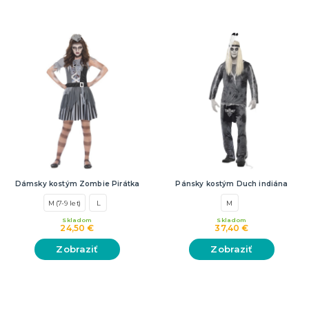
Dámsky kostým Zombie Pirátka
Pánsky kostým Duch indiána
M (7-9 let)
L
M
Skladom
Skladom
24,50 €
37,40 €
Zobraziť
Zobraziť