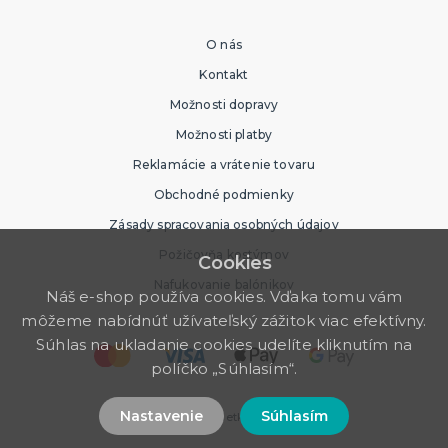
O nás
Kontakt
Možnosti dopravy
Možnosti platby
Reklamácie a vrátenie tovaru
Obchodné podmienky
Zásady spracovania osobných údajov
Požičovňa kostýmov
Cookies
Nafukovanie balónikov
Náš e-shop používa cookies. Vďaka tomu vám
môžeme nabídnúť užívateľský zážitok viac efektívny.
Súhlas na ukladanie cookies udelíte kliknutím na
políčko „Súhlasím“.
Nastavenie
Súhlasím
© 2026 Party Store. Všetky práva vyhradené