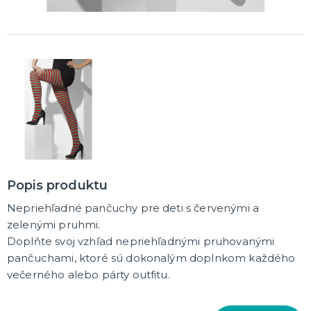
DARČEKY A ŽARTOVNÉ PREDMETY
Vtákoviny, žarty, srandičky
Originálne darčeky
MIKULÁŠ
Všetko pre Mikuláša
Všetko pre anjelov
Všetko pre čertov
VIANOCE
Popis produktu
Všetko pre Santov
Všetko pre elfov
Nepriehľadné pančuchy pre deti s červenými a
Vtipné vianočné kostýmy
zelenými pruhmi.
Vianočné doplnky
Vianočné dekorácie
Balenie darčekov
ĎALŠIE KATEGÓRIE
Doplňte svoj vzhľad nepriehľadnými pruhovanými
pančuchami, ktoré sú dokonalým doplnkom každého
SILVESTER
večerného alebo párty outfitu.
Kostýmy
Doplnky