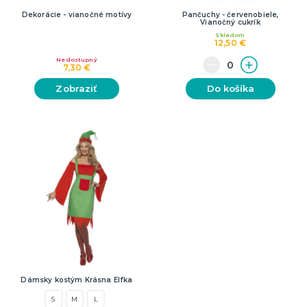
Dekorácie - vianočné motívy
Pančuchy - červenobiele,
Vianočný cukrík
Skladom
12,50 €
Nedostupný
7,30 €
Zobraziť
Do košíka
Dámsky kostým Krásna Elfka
S
M
L