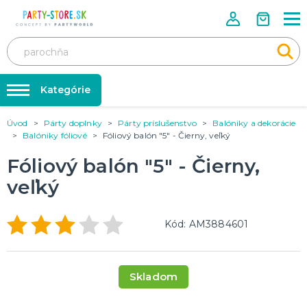
Kategórie
Úvod
Párty doplnky
Párty príslušenstvo
Balóniky a dekorácie
Rozlúčka so slobodou ❤️
KARNEVALOVÉ KOSTÝMY
Balóniky fóliové
Fóliový balón "5" - Čierny, veľký
Kostýmy pre dospelých
Tabuľka veľkostí
Fóliový balón "5" - Čierny,
Kostýmy pre deti
Karnevalové doplnky
veľký
Balóniky a hélium
DOPLNKY A MAKE-UP
Doplnky
Párty doplnky
Kód: AM3884601
Make-up, dekorácie na kožu, tetovanie, umelé riasy
Trička s potlačou
TRIČKÁ S POTLAČOU
Skladom
Pivo a Víno
Vtipné