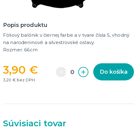
DARČEKY A ŽARTOVNÉ PREDMETY
Vtákoviny, žarty, srandičky
Originálne darčeky
Popis produktu
Fóliový balónik v čiernej farbe a v tvare čísla 5, vhodný
MIKULÁŠ
na narodeninové a silvestrovské oslavy.
Všetko pre Mikuláša
Rozmer: 66cm
Všetko pre anjelov
Všetko pre čertov
3,90 €
Do košíka
VIANOCE
3,20 € bez DPH
Všetko pre Santov
Všetko pre elfov
Vtipné vianočné kostýmy
Vianočné doplnky
Vianočné dekorácie
Balenie darčekov
ĎALŠIE KATEGÓRIE
SILVESTER
Súvisiaci tovar
Kostýmy
Doplnky