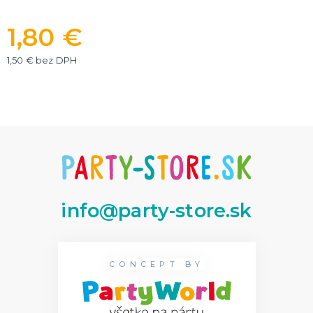
Dekorácie
1,80 €
HALLOWEEN
Halloweenske kostýmy
1,50 € bez DPH
Halloweensky make-up, líčenie a ďalšie
Doplnky na Halloween
Halloweenska výzdoba
ĎALŠIE KATEGÓRIE
info@party-store.sk
CONCEPT BY