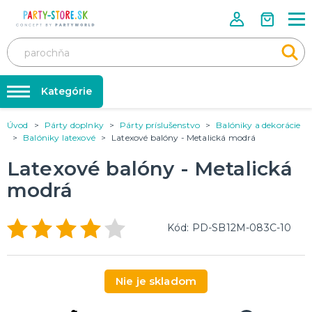
Kategórie
Úvod
Párty doplnky
Párty príslušenstvo
Balóniky a dekorácie
Rozlúčka so slobodou ❤️
KARNEVALOVÉ KOSTÝMY
Balóniky latexové
Latexové balóny - Metalická modrá
Kostýmy pre dospelých
Tabuľka veľkostí
Latexové balóny - Metalická
Kostýmy pre deti
Karnevalové doplnky
modrá
Balóniky a hélium
DOPLNKY A MAKE-UP
Doplnky
Párty doplnky
Kód: PD-SB12M-083C-10
Make-up, dekorácie na kožu, tetovanie, umelé riasy
Trička s potlačou
TRIČKÁ S POTLAČOU
Nie je skladom
Pivo a Víno
Vtipné