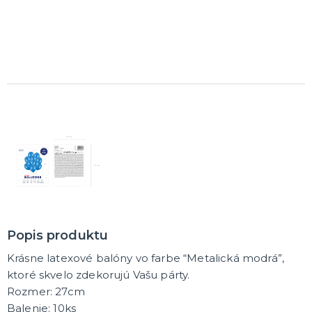
DARČEKY A ŽARTOVNÉ PREDMETY
Vtákoviny, žarty, srandičky
Originálne darčeky
MIKULÁŠ
Všetko pre Mikuláša
Všetko pre anjelov
Všetko pre čertov
VIANOCE
Všetko pre Santov
Všetko pre elfov
Vtipné vianočné kostýmy
Popis produktu
Vianočné doplnky
Vianočné dekorácie
Balenie darčekov
ĎALŠIE KATEGÓRIE
Krásne latexové balóny vo farbe “Metalická modrá”,
SILVESTER
ktoré skvelo zdekorujú Vašu párty.
Kostýmy
Rozmer: 27cm
Doplnky
Balenie: 10ks