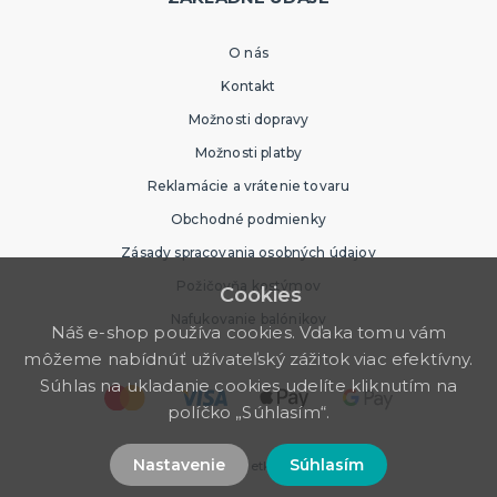
O nás
Kontakt
Možnosti dopravy
Možnosti platby
Reklamácie a vrátenie tovaru
Obchodné podmienky
Zásady spracovania osobných údajov
Požičovňa kostýmov
Cookies
Nafukovanie balónikov
Náš e-shop používa cookies. Vďaka tomu vám
môžeme nabídnúť užívateľský zážitok viac efektívny.
Súhlas na ukladanie cookies udelíte kliknutím na
políčko „Súhlasím“.
Nastavenie
Súhlasím
© 2026 Party Store. Všetky práva vyhradené