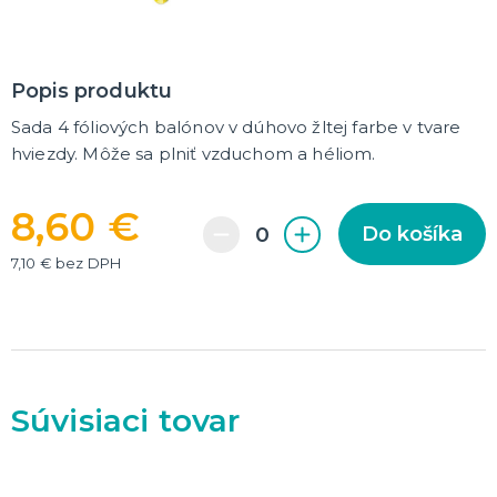
DARČEKY A ŽARTOVNÉ PREDMETY
Vtákoviny, žarty, srandičky
Originálne darčeky
Popis produktu
Sada 4 fóliových balónov v dúhovo žltej farbe v tvare
MIKULÁŠ
hviezdy. Môže sa plniť vzduchom a héliom.
Všetko pre Mikuláša
Všetko pre anjelov
8,60 €
Všetko pre čertov
Do košíka
7,10 € bez DPH
VIANOCE
Všetko pre Santov
Všetko pre elfov
Vtipné vianočné kostýmy
Vianočné doplnky
Vianočné dekorácie
Balenie darčekov
ĎALŠIE KATEGÓRIE
Súvisiaci tovar
SILVESTER
Kostýmy
Doplnky