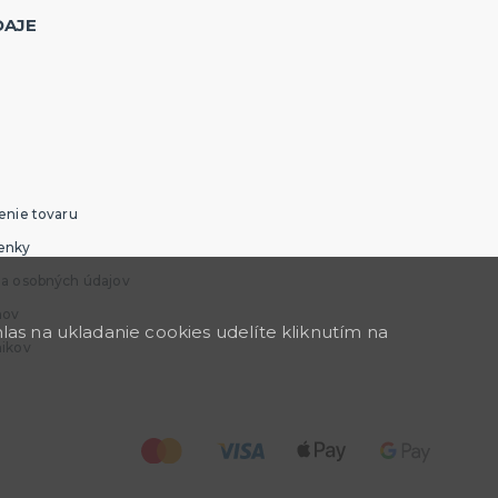
DAJE
enie tovaru
enky
ia osobných údajov
mov
as na ukladanie cookies udelíte kliknutím na
nikov