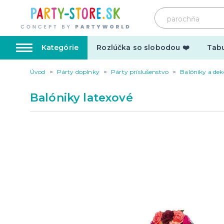
Kategórie
Rozlúčka so slobodou ❤️
Tabu
Úvod
Párty doplnky
Párty príslušenstvo
Balóniky a dek
Karnevalové kostýmy
Doplnk
Balóniky latexové
Kostýmy pre dospelých
Doplnky
Kostýmy pre deti
Make-up,
tetovani
Hrnčeky
Párty d
Vtipné
Šerpy
Narodeninové
Párty pr
Pre členov rodiny
Tematic