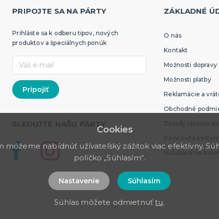
PRIPOJTE SA NA PÁRTY
ZÁKLADNÉ Ú
Prihláste sa k odberu tipov, nových
O nás
produktov a špeciálnych ponúk
Kontakt
Možnosti dopravy
Možnosti platby
Reklamácie a vrát
Obchodné podmi
SLEDUJTE NAŠU PÁRTY
Zásady spracovan
Cookies
Požičovňa kostý
môžeme nabídnúť užívateľský zážitok viac efektívny. Súhl
Nafukovanie baló
políčko „Súhlasím“.
Nastavenie
Súhlasím
Súhlas môžete odmietnuť
tu
.