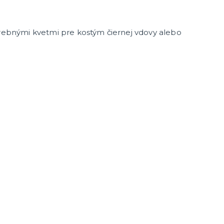
arebnými kvetmi pre kostým čiernej vdovy alebo
enie a