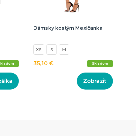
Dámsky kostým Mexičanka
XS
S
M
35,10 €
Skladom
Skladom
ošíka
Zobraziť