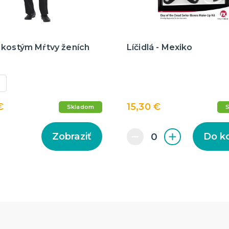
 kostým Mŕtvy ženích
Líčidlá - Mexiko
€
15,30 €
Skladom
Zobraziť
Do k