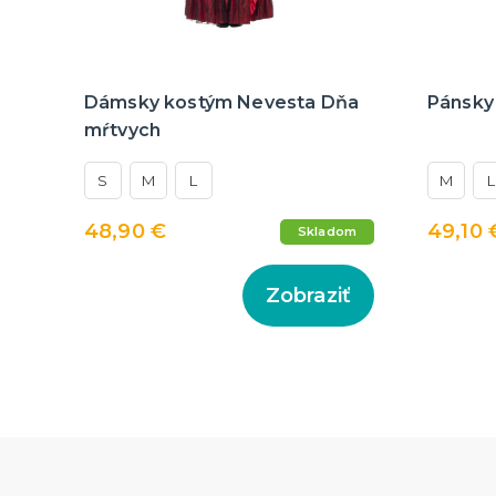
Dámsky kostým Nevesta Dňa
Pánsky
mŕtvych
S
M
L
M
L
48,90 €
49,10 
Skladom
Zobraziť