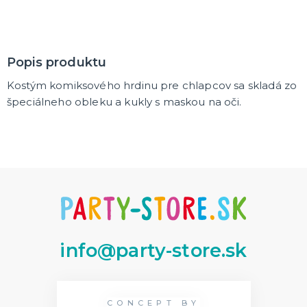
DARČEKY A ŽARTOVNÉ PREDMETY
Vtákoviny, žarty, srandičky
Originálne darčeky
Popis produktu
Kostým komiksového hrdinu pre chlapcov sa skladá zo
MIKULÁŠ
špeciálneho obleku a kukly s maskou na oči.
Všetko pre Mikuláša
Všetko pre anjelov
Všetko pre čertov
VIANOCE
Všetko pre Santov
Všetko pre elfov
Vtipné vianočné kostýmy
Vianočné doplnky
Vianočné dekorácie
Balenie darčekov
ĎALŠIE KATEGÓRIE
info@party-store.sk
SILVESTER
Kostýmy
Doplnky
CONCEPT BY