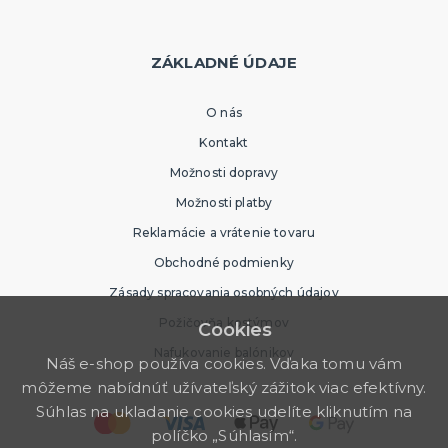
ZÁKLADNÉ ÚDAJE
O nás
Kontakt
Možnosti dopravy
Možnosti platby
Reklamácie a vrátenie tovaru
Obchodné podmienky
Zásady spracovania osobných údajov
Požičovňa kostýmov
Cookies
Nafukovanie balónikov
Náš e-shop používa cookies. Vďaka tomu vám
môžeme nabídnúť užívateľský zážitok viac efektívny.
Súhlas na ukladanie cookies udelíte kliknutím na
políčko „Súhlasím“.