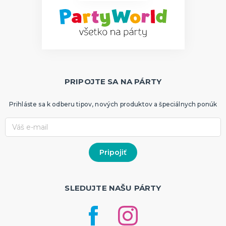
Dekorácie
HALLOWEEN
Halloweenske kostýmy
Halloweensky make-up, líčenie a ďalšie
Doplnky na Halloween
Halloweenska výzdoba
ĎALŠIE KATEGÓRIE
PRIPOJTE SA NA PÁRTY
Prihláste sa k odberu tipov, nových produktov a špeciálnych ponúk
SLEDUJTE NAŠU PÁRTY