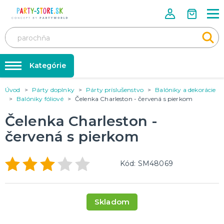
Kategórie
Úvod
Párty doplnky
Párty príslušenstvo
Balóniky a dekorácie
Rozlúčka so slobodou ❤️
KARNEVALOVÉ KOSTÝMY
Balóniky fóliové
Čelenka Charleston - červená s pierkom
Kostýmy pre dospelých
Tabuľka veľkostí
Čelenka Charleston -
Kostýmy pre deti
Karnevalové doplnky
červená s pierkom
Balóniky a hélium
DOPLNKY A MAKE-UP
Doplnky
Párty doplnky
Kód: SM48069
Make-up, dekorácie na kožu, tetovanie, umelé riasy
Trička s potlačou
TRIČKÁ S POTLAČOU
Skladom
Pivo a Víno
Vtipné