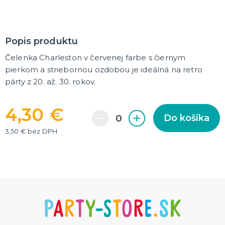
DARČEKY A ŽARTOVNÉ PREDMETY
Vtákoviny, žarty, srandičky
Originálne darčeky
Popis produktu
Čelenka Charleston v červenej farbe s čiernym
MIKULÁŠ
pierkom a striebornou ozdobou je ideálná na retro
Všetko pre Mikuláša
párty z 20. až. 30. rokov.
Všetko pre anjelov
Všetko pre čertov
4,30 €
Do košíka
VIANOCE
3,50 € bez DPH
Všetko pre Santov
Všetko pre elfov
Vtipné vianočné kostýmy
Vianočné doplnky
Vianočné dekorácie
Balenie darčekov
ĎALŠIE KATEGÓRIE
SILVESTER
Kostýmy
Doplnky