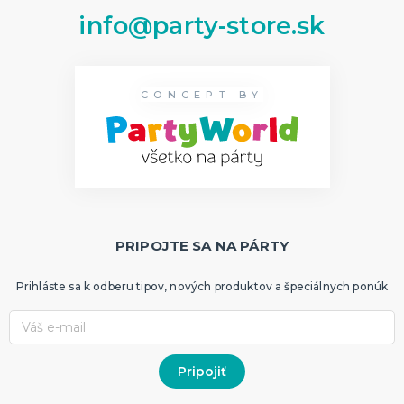
Dekorácie
info@party-store.sk
HALLOWEEN
Halloweenske kostýmy
Halloweensky make-up, líčenie a ďalšie
CONCEPT BY
Doplnky na Halloween
Halloweenska výzdoba
ĎALŠIE KATEGÓRIE
PRIPOJTE SA NA PÁRTY
Prihláste sa k odberu tipov, nových produktov a špeciálnych ponúk