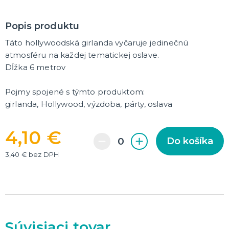
DARČEKY A ŽARTOVNÉ PREDMETY
Popis produktu
Vtákoviny, žarty, srandičky
Originálne darčeky
Táto hollywoodská girlanda vyčaruje jedinečnú
atmosféru na každej tematickej oslave.
Dĺžka 6 metrov
MIKULÁŠ
Všetko pre Mikuláša
Všetko pre anjelov
Pojmy spojené s týmto produktom:
Všetko pre čertov
girlanda, Hollywood, výzdoba, párty, oslava
VIANOCE
4,10 €
Do košíka
Všetko pre Santov
Všetko pre elfov
3,40 € bez DPH
Vtipné vianočné kostýmy
Vianočné doplnky
Vianočné dekorácie
Balenie darčekov
ĎALŠIE KATEGÓRIE
SILVESTER
Kostýmy
Doplnky
Súvisiaci tovar