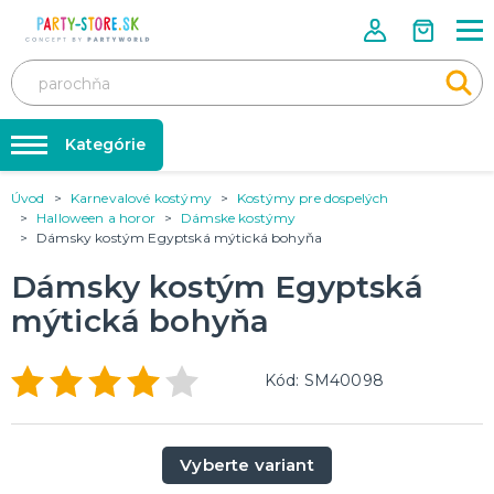
Kategórie
Úvod
Karnevalové kostýmy
Kostýmy pre dospelých
Rozlúčka so slobodou ❤️
KARNEVALOVÉ KOSTÝMY
Halloween a horor
Dámske kostýmy
Kostýmy pre dospelých
Dámsky kostým Egyptská mýtická bohyňa
Tabuľka veľkostí
Kostýmy pre deti
Karnevalové doplnky
Dámsky kostým Egyptská
Balóniky a hélium
mýtická bohyňa
DOPLNKY A MAKE-UP
Doplnky
Párty doplnky
Make-up, dekorácie na kožu, tetovanie, umelé riasy
Kód: SM40098
Trička s potlačou
TRIČKÁ S POTLAČOU
Pivo a Víno
Vyberte variant
Vtipné