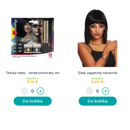
Tekutý latex - striebornozlatý set
Zlatý egyptský náramok
Skladom
Skladom
9,10 €
6,20 €
Do košíka
Do košíka