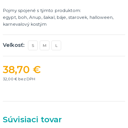
Dekorácie
Pojmy spojené s týmto produktom:
egypt, boh, Anup, šakal, báje, starovek, halloween,
HALLOWEEN
karnevalový kostým
Halloweenske kostýmy
Halloweensky make-up, líčenie a ďalšie
Doplnky na Halloween
Halloweenska výzdoba
ĎALŠIE KATEGÓRIE
Veľkosť:
S
M
L
38,70 €
32,00 € bez DPH
Súvisiaci tovar