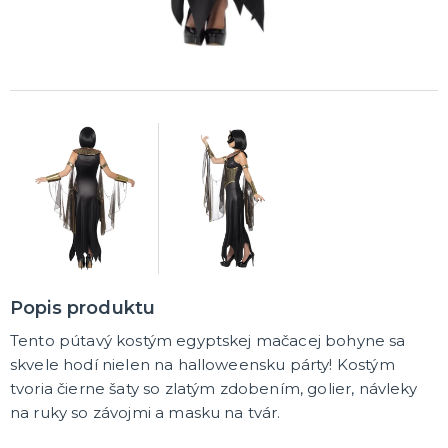
DARČEKY A ŽARTOVNÉ PREDMETY
Vtákoviny, žarty, srandičky
Originálne darčeky
MIKULÁŠ
Všetko pre Mikuláša
Všetko pre anjelov
Všetko pre čertov
VIANOCE
Všetko pre Santov
Všetko pre elfov
Popis produktu
Vtipné vianočné kostýmy
Tento pútavý kostým egyptskej mačacej bohyne sa
Vianočné doplnky
Vianočné dekorácie
Balenie darčekov
ĎALŠIE KATEGÓRIE
skvele hodí nielen na halloweensku párty! Kostým
tvoria čierne šaty so zlatým zdobením, golier, návleky
SILVESTER
na ruky so závojmi a masku na tvár.
Kostýmy
Doplnky