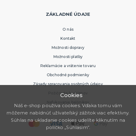
ZÁKLADNÉ ÚDAJE
O nás
Kontakt
Možnosti dopravy
Možnosti platby
Reklamácie a vrátenie tovaru
Obchodné podmienky
Zásady spracovania osobných údajov
Požičovňa kostýmov
Cookies
Nafukovanie balónikov
Náš e-shop používa cookies. Vďaka tomu vám
môžeme nabídnúť užívateľský zážitok viac efektívny.
Súhlas na ukladanie cookies udelíte kliknutím na
políčko „Súhlasím“.