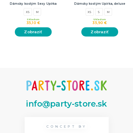
Dámsky kostým Sexy Upírka
Dámsky kostým Upírka, deluxe
XS
M
XS
S
M
Skladom
Skladom
35,10 €
35,90 €
Zobraziť
Zobraziť
info@party-store.sk
CONCEPT BY