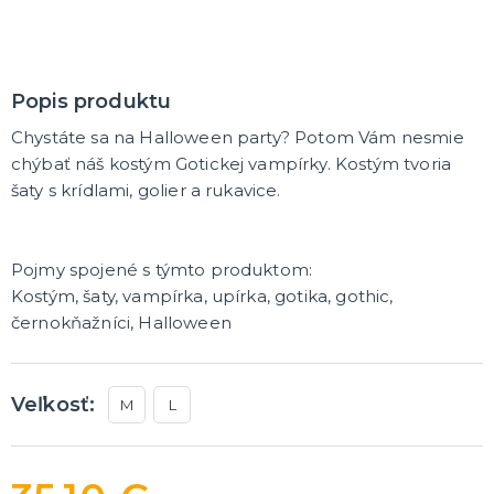
DARČEKY A ŽARTOVNÉ PREDMETY
Vtákoviny, žarty, srandičky
Originálne darčeky
Popis produktu
Chystáte sa na Halloween party? Potom Vám nesmie
MIKULÁŠ
chýbať náš kostým Gotickej vampírky. Kostým tvoria
Všetko pre Mikuláša
šaty s krídlami, golier a rukavice.
Všetko pre anjelov
Všetko pre čertov
Pojmy spojené s týmto produktom:
VIANOCE
Kostým, šaty, vampírka, upírka, gotika, gothic,
Všetko pre Santov
černokňažníci, Halloween
Všetko pre elfov
Vtipné vianočné kostýmy
Vianočné doplnky
Vianočné dekorácie
Balenie darčekov
ĎALŠIE KATEGÓRIE
Veľkosť:
M
L
SILVESTER
Kostýmy
Doplnky