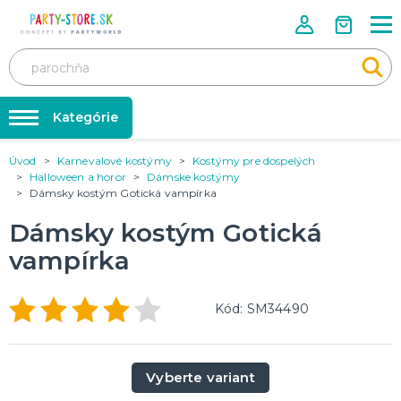
Kategórie
Úvod
Karnevalové kostýmy
Kostýmy pre dospelých
Rozlúčka so slobodou ❤️
KARNEVALOVÉ KOSTÝMY
Halloween a horor
Dámske kostýmy
Kostýmy pre dospelých
Dámsky kostým Gotická vampírka
Tabuľka veľkostí
Kostýmy pre deti
Karnevalové doplnky
Dámsky kostým Gotická
Balóniky a hélium
vampírka
DOPLNKY A MAKE-UP
Doplnky
Párty doplnky
Make-up, dekorácie na kožu, tetovanie, umelé riasy
Kód: SM34490
Trička s potlačou
TRIČKÁ S POTLAČOU
Pivo a Víno
Vyberte variant
Vtipné