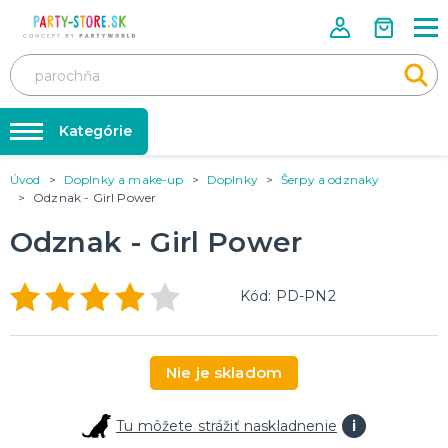
Kategórie
Úvod
Doplnky a make-up
Doplnky
Šerpy a odznaky
Rozlúčka so slobodou ❤️
KARNEVALOVÉ KOSTÝMY
Odznak - Girl Power
Kostýmy pre dospelých
Tabuľka veľkostí
Odznak - Girl Power
Kostýmy pre deti
Karnevalové doplnky
Balóniky a hélium
DOPLNKY A MAKE-UP
Kód: PD-PN2
Doplnky
Párty doplnky
Make-up, dekorácie na kožu, tetovanie, umelé riasy
Trička s potlačou
Nie je skladom
TRIČKÁ S POTLAČOU
Pivo a Víno
Tu môžete strážiť naskladnenie
i
Vtipné