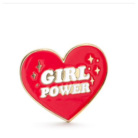
Pre členov rodiny
Narodeniny
Pre páry
Hobby a profesie
Rozlúčka so slobodou
ĎALŠIE KATEGÓRIE
ZÁSTERY S POTLAČOU
Pre členov rodiny
Hobby a profesie
Vtipné
Narodeniny
Mestá
ĎALŠIE KATEGÓRIE
HRNČEKY
Vtipné
Narodeninové
Pre členov rodiny
Pre páry
Hobby a profesie
ĎALŠIE KATEGÓRIE
PÁRTY DOPLNKY
Šerpy
Párty príslušenstvo
Tematické párty
Párty príslušenstvo
Významné narodeniny
ĎALŠIE KATEGÓRIE