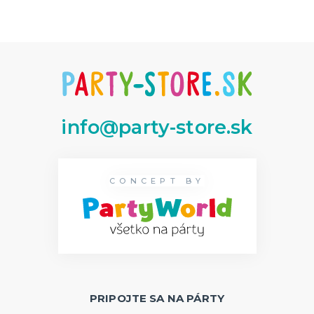
Dekorácie
HALLOWEEN
Halloweenske kostýmy
Halloweensky make-up, líčenie a ďalšie
Doplnky na Halloween
Halloweenska výzdoba
ĎALŠIE KATEGÓRIE
info@party-store.sk
CONCEPT BY
PRIPOJTE SA NA PÁRTY