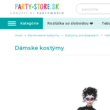
Kategórie
Rozlúčka so slobodou ❤️
Tabu
Úvod
Karnevalové kostýmy
Kostýmy pre dospelých
Hal
Karnevalové kostýmy
Doplnk
Dámske kostýmy
Kostýmy pre dospelých
Doplnky
Kostýmy pre deti
Make-up,
tetovani
Hrnčeky
Párty d
Vtipné
Šerpy
Narodeninové
Párty pr
Pre členov rodiny
Tematic