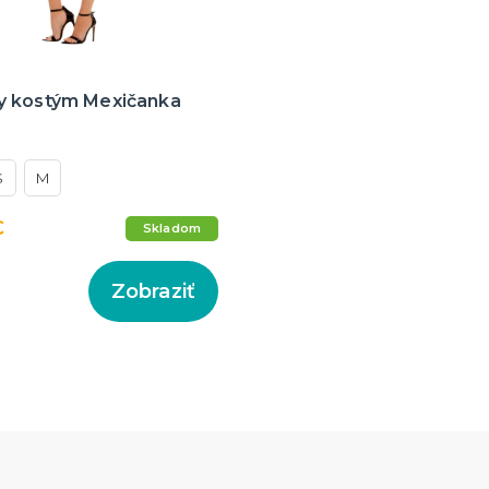
 kostým Mexičanka
S
M
€
Skladom
Zobraziť