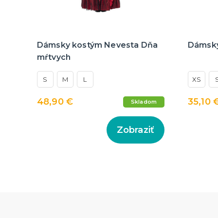
Dámsky kostým Nevesta Dňa
Dámsky
mŕtvych
S
M
L
XS
48,90 €
35,10 
Skladom
Zobraziť