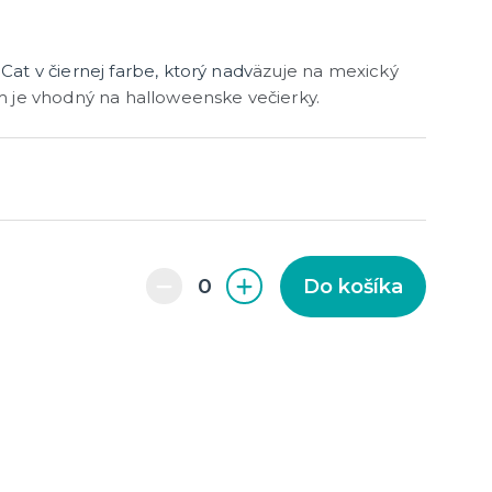
at v čiernej farbe, ktorý nadv
äzuje na mexický
m je vhodný na halloweenske večierky.
enie a
Do košíka