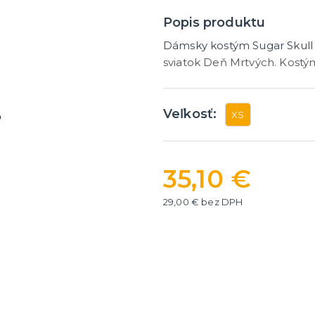
ategórie
íslušenstvo
é narodeniny
Popis produktu
Dámsky kostým Sugar Skull C
er
HALLOWEEN
sviatok Deň Mrtvých. Kostý
y
Halloweenske kostýmy
Halloweensky make-up, líč
ďalšie
Veľkosť:
ie
XS
Doplnky na Halloween
ďalšie kategórie
Halloweenska výzdoba
35,10 €
29,00 € bez DPH