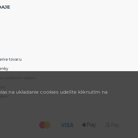
DAJE
enie tovaru
enky
ia osobných údajov
mov
as na ukladanie cookies udelíte kliknutím na
nikov