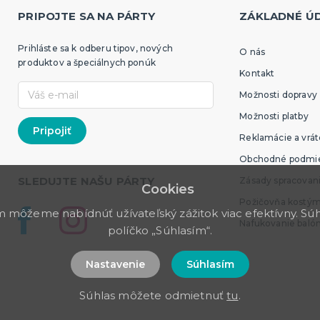
PRIPOJTE SA NA PÁRTY
ZÁKLADNÉ Ú
Prihláste sa k odberu tipov, nových
O nás
produktov a špeciálnych ponúk
Kontakt
Možnosti dopravy
Možnosti platby
Reklamácie a vrát
Obchodné podmi
SLEDUJTE NAŠU PÁRTY
Zásady spracovan
Cookies
Požičovňa kostý
môžeme nabídnúť užívateľský zážitok viac efektívny. Súhl
Nafukovanie baló
políčko „Súhlasím“.
Nastavenie
Súhlasím
Súhlas môžete odmietnuť
tu
.