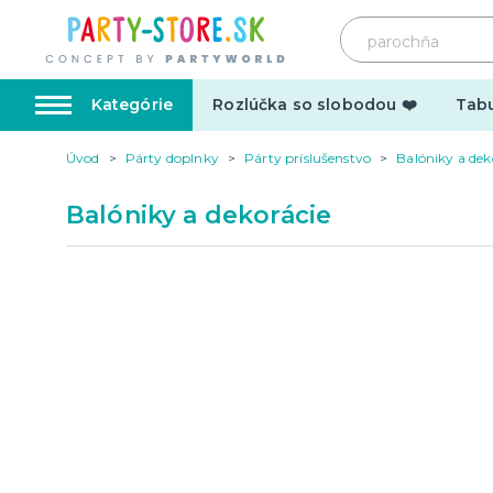
Kategórie
Rozlúčka so slobodou ❤️
Tabu
Úvod
Párty doplnky
Párty príslušenstvo
Balóniky a dek
Karnevalové kostýmy
Doplnk
Balóniky a dekorácie
Kostýmy pre dospelých
Doplnky
Kostýmy pre deti
Make-up,
tetovani
Hrnčeky
Párty d
Vtipné
Šerpy
Narodeninové
Párty pr
Pre členov rodiny
Tematic