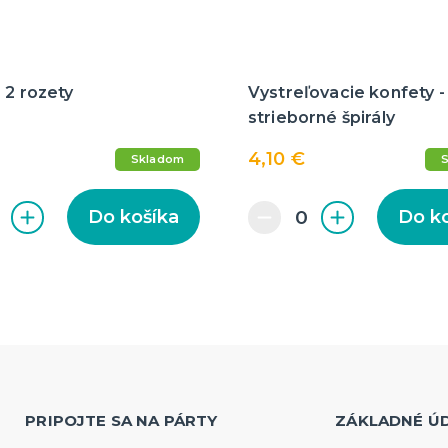
 2 rozety
Vystreľovacie konfety -
strieborné špirály
4,10 €
Skladom
Do košíka
Do k
PRIPOJTE SA NA PÁRTY
ZÁKLADNÉ Ú