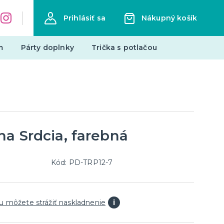
Prihlásiť sa
Nákupný košík
m
Párty doplnky
Trička s potlačou
Zástery s potlačou
Pre členov rodiny
Hobby a profesie
Vtipné
a Srdcia, farebná
ďalšie kategórie
Narodeniny
Mestá
Kód: PD-TRP12-7
edmety
Mikuláš
Všetko pre Mikuláša
u môžete strážiť naskladnenie
i
Všetko pre anjelov
Všetko pre čertov