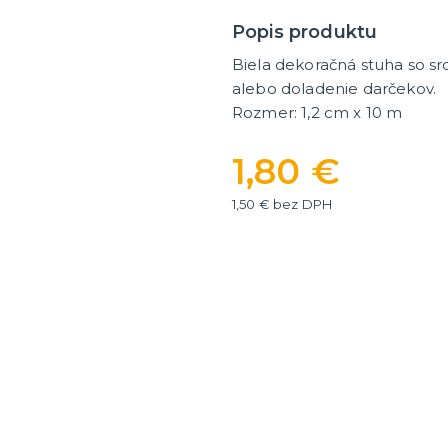
ategórie
íslušenstvo
é narodeniny
Popis produktu
Biela dekoračná stuha so s
er
HALLOWEEN
alebo doladenie darčekov.
Rozmer: 1,2 cm x 10 m
y
Halloweenske kostýmy
Halloweensky make-up, líč
ďalšie
1,80 €
ie
Doplnky na Halloween
ďalšie kategórie
Halloweenska výzdoba
1,50 € bez DPH