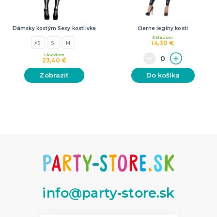
Dámsky kostým Sexy kostlivka
Čierne legíny kosti
Skladom
14,30 €
XS
S
M
Skladom
23,40 €
Zobraziť
Do košíka
info@party-store.sk