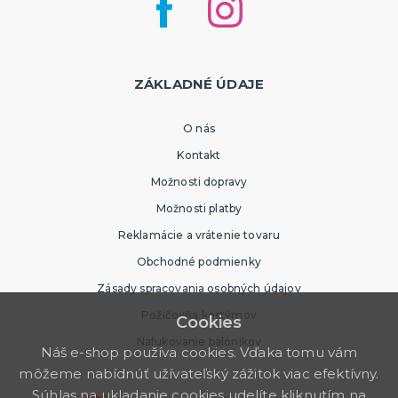
ZÁKLADNÉ ÚDAJE
O nás
Kontakt
Možnosti dopravy
Možnosti platby
Reklamácie a vrátenie tovaru
Obchodné podmienky
Zásady spracovania osobných údajov
Požičovňa kostýmov
Cookies
Nafukovanie balónikov
Náš e-shop používa cookies. Vďaka tomu vám
môžeme nabídnúť užívateľský zážitok viac efektívny.
Súhlas na ukladanie cookies udelíte kliknutím na