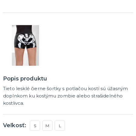
DARČEKY A ŽARTOVNÉ PREDMETY
Vtákoviny, žarty, srandičky
Originálne darčeky
MIKULÁŠ
Všetko pre Mikuláša
Všetko pre anjelov
Všetko pre čertov
VIANOCE
Popis produktu
Všetko pre Santov
Tieto lesklé čierne šortky s potlačou kostí sú úžasným
Všetko pre elfov
doplnkom ku kostýmu zombie alebo strašidelného
Vtipné vianočné kostýmy
kostlivca.
Vianočné doplnky
Vianočné dekorácie
Balenie darčekov
ĎALŠIE KATEGÓRIE
SILVESTER
Veľkosť:
Kostýmy
S
M
L
Doplnky