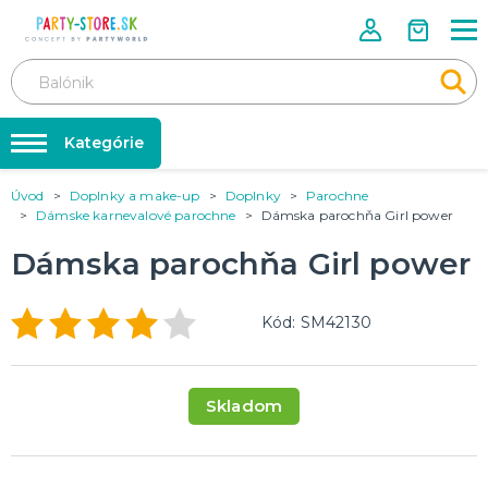
Kategórie
Úvod
Doplnky a make-up
Doplnky
Parochne
Rozlúčka so slobodou ❤️
KARNEVALOVÉ KOSTÝMY
Dámske karnevalové parochne
Dámska parochňa Girl power
Kostýmy pre dospelých
Tabuľka veľkostí
Dámska parochňa Girl power
Kostýmy pre deti
Karnevalové doplnky
Balóniky a hélium
DOPLNKY A MAKE-UP
Kód: SM42130
Doplnky
Párty doplnky
Make-up, dekorácie na kožu, tetovanie, umelé riasy
Trička s potlačou
Skladom
TRIČKÁ S POTLAČOU
Pivo a Víno
Vtipné