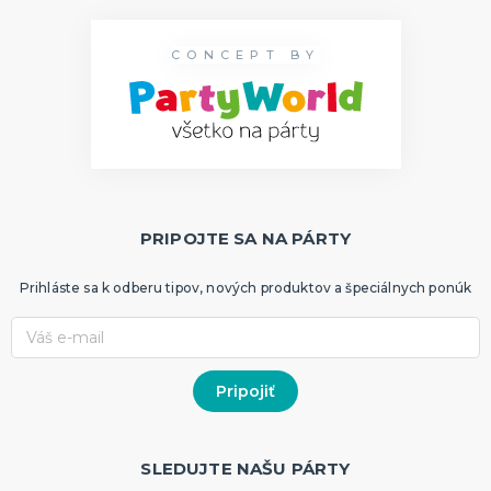
Dekorácie
CONCEPT BY
HALLOWEEN
Halloweenske kostýmy
Halloweensky make-up, líčenie a ďalšie
Doplnky na Halloween
Halloweenska výzdoba
ĎALŠIE KATEGÓRIE
PRIPOJTE SA NA PÁRTY
Prihláste sa k odberu tipov, nových produktov a špeciálnych ponúk
SLEDUJTE NAŠU PÁRTY