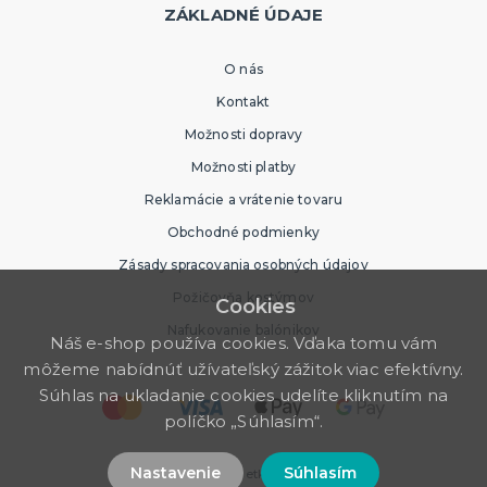
ZÁKLADNÉ ÚDAJE
O nás
Kontakt
Možnosti dopravy
Možnosti platby
Reklamácie a vrátenie tovaru
Obchodné podmienky
Zásady spracovania osobných údajov
Požičovňa kostýmov
Cookies
Nafukovanie balónikov
Náš e-shop používa cookies. Vďaka tomu vám
môžeme nabídnúť užívateľský zážitok viac efektívny.
Súhlas na ukladanie cookies udelíte kliknutím na
políčko „Súhlasím“.
Nastavenie
Súhlasím
© 2026 Party Store. Všetky práva vyhradené