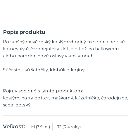
DARČEKY A ŽARTOVNÉ PREDMETY
Vtákoviny, žarty, srandičky
Originálne darčeky
Popis produktu
MIKULÁŠ
Rozkošný dievčenský kostým vhodný nielen na detské
Všetko pre Mikuláša
karnevaly či čarodejnícky zlet, ale tiež na halloween
Všetko pre anjelov
alebo narodeninové oslavy v kostýmoch.
Všetko pre čertov
Súčasťou sú šatočky, klobúk a legíny.
VIANOCE
Všetko pre Santov
Všetko pre elfov
Pojmy spojené s týmto produktom:
Vtipné vianočné kostýmy
kostým, harry potter, maškarný, kúzelníčka, čarodejnica,
Vianočné doplnky
Vianočné dekorácie
Balenie darčekov
ĎALŠIE KATEGÓRIE
sada, detský
SILVESTER
Kostýmy
Veľkosť:
Doplnky
M (7-9 let)
T2 (3-4 roky)