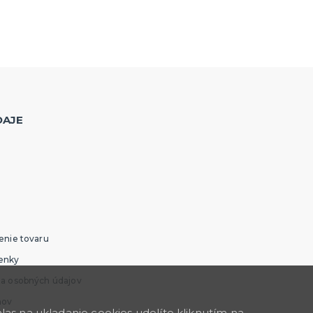
DAJE
enie tovaru
enky
ia osobných údajov
mov
as na ukladanie cookies udelíte kliknutím na