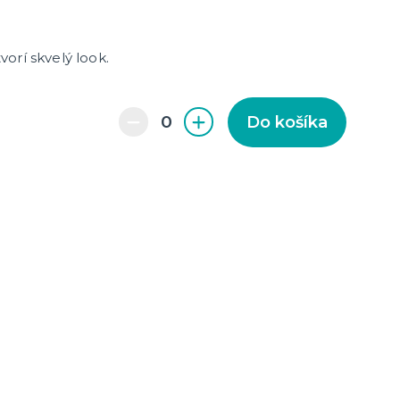
orí skvelý look.
Do košíka
enie a