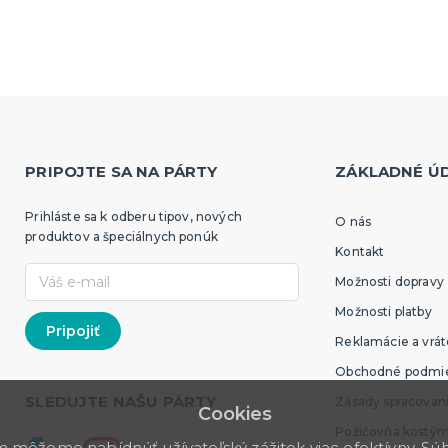
PRIPOJTE SA NA PÁRTY
ZÁKLADNÉ Ú
Prihláste sa k odberu tipov, nových
O nás
produktov a špeciálnych ponúk
Kontakt
Možnosti dopravy
Možnosti platby
Reklamácie a vrát
Obchodné podmi
SLEDUJTE NAŠU PÁRTY
Zásady spracovan
Cookies
Požičovňa kostý
môžeme nabídnúť užívateľský zážitok viac efektívny. Súhl