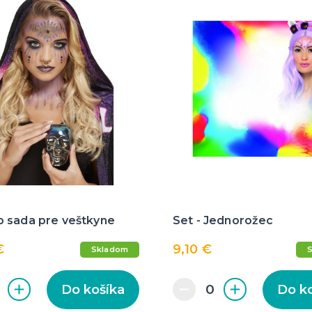
 sada pre veštkyne
Set - Jednorožec
€
9,10 €
Skladom
Do košíka
Do k