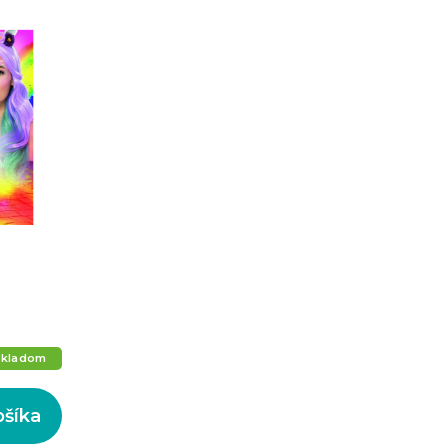
Skladom
ošíka