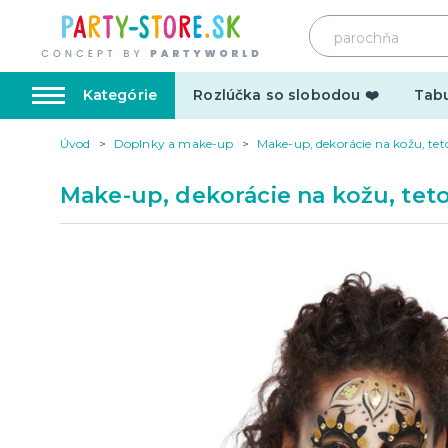
Kategórie
Rozlúčka so slobodou ❤️
Tabu
Úvod
Doplnky a make-up
Make-up, dekorácie na kožu, tet
Karnevalové kostýmy
Doplnk
Make-up, dekorácie na kožu, teto
Kostýmy pre dospelých
Doplnky
Kostýmy pre deti
Make-up,
tetovani
Hrnčeky
Párty d
Vtipné
Šerpy
Narodeninové
Párty pr
Pre členov rodiny
Tematic