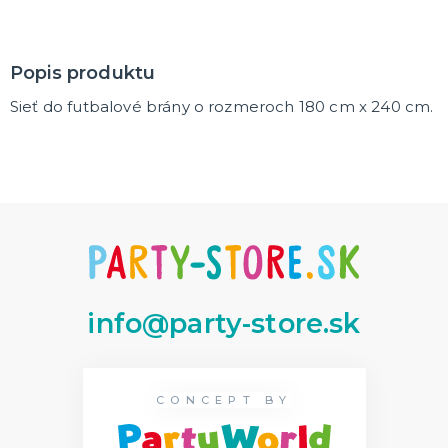
DARČEKY A ŽARTOVNÉ PREDMETY
Vtákoviny, žarty, srandičky
Popis produktu
Originálne darčeky
Sieť do futbalové brány o rozmeroch 180 cm x 240 cm.
MIKULÁŠ
Všetko pre Mikuláša
Všetko pre anjelov
Všetko pre čertov
VIANOCE
Všetko pre Santov
Všetko pre elfov
info@party-store.sk
Vtipné vianočné kostýmy
Vianočné doplnky
Vianočné dekorácie
Balenie darčekov
ĎALŠIE KATEGÓRIE
SILVESTER
CONCEPT BY
Kostýmy
Doplnky