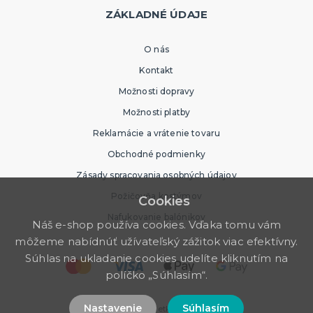
ZÁKLADNÉ ÚDAJE
O nás
Kontakt
Možnosti dopravy
Možnosti platby
Reklamácie a vrátenie tovaru
Obchodné podmienky
Zásady spracovania osobných údajov
Požičovňa kostýmov
Cookies
Nafukovanie balónikov
Náš e-shop používa cookies. Vďaka tomu vám
môžeme nabídnúť užívateľský zážitok viac efektívny.
Súhlas na ukladanie cookies udelíte kliknutím na
políčko „Súhlasím“.
Nastavenie
Súhlasím
© 2026 Party Store. Všetky práva vyhradené