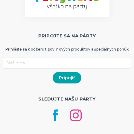
Dekorácie
HALLOWEEN
Halloweenske kostýmy
Halloweensky make-up, líčenie a ďalšie
PRIPOJTE SA NA PÁRTY
Doplnky na Halloween
Halloweenska výzdoba
ĎALŠIE KATEGÓRIE
Prihláste sa k odberu tipov, nových produktov a špeciálnych ponúk
SLEDUJTE NAŠU PÁRTY