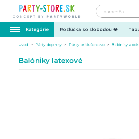
Kategórie
Rozlúčka so slobodou ❤️
Tabu
Úvod
Párty doplnky
Párty príslušenstvo
Balóniky a dek
Karnevalové kostýmy
Doplnk
Balóniky latexové
Kostýmy pre dospelých
Doplnky
Kostýmy pre deti
Make-up,
tetovani
Hrnčeky
Párty d
Vtipné
Šerpy
Narodeninové
Párty pr
Pre členov rodiny
Tematic