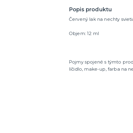
ategórie
íslušenstvo
é narodeniny
Popis produktu
Červený lak na nechty svieti
er
HALLOWEEN
Objem: 12 ml
y
Halloweenske kostýmy
Halloweensky make-up, líč
ďalšie
ie
Doplnky na Halloween
ďalšie kategórie
Halloweenska výzdoba
Pojmy spojené s týmto pro
líčidlo, make-up, farba na n