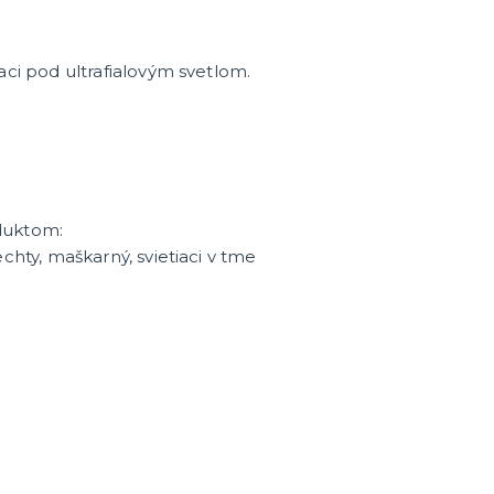
aci pod ultrafialovým svetlom.
enie a
duktom:
echty, maškarný, svietiaci v tme