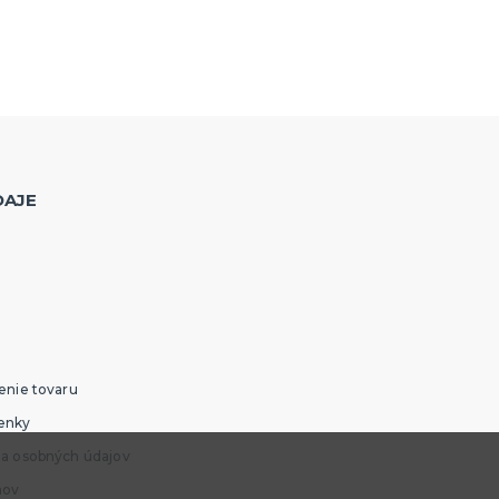
DAJE
enie tovaru
enky
ia osobných údajov
mov