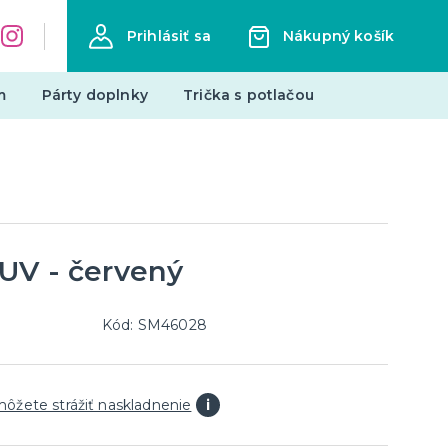
Prihlásiť sa
Nákupný košík
m
Párty doplnky
Trička s potlačou
Zástery s potlačou
Pre členov rodiny
Hobby a profesie
Vtipné
UV - červený
ďalšie kategórie
Narodeniny
Mestá
Kód: SM46028
edmety
Mikuláš
Všetko pre Mikuláša
môžete strážiť naskladnenie
i
Všetko pre anjelov
Všetko pre čertov