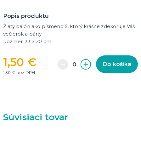
DARČEKY A ŽARTOVNÉ PREDMETY
Popis produktu
Vtákoviny, žarty, srandičky
Originálne darčeky
Zlatý balón ako písmeno S, ktorý krásne zdekoruje Váš
večierok a párty.
Rozmer: 33 x 20 cm
MIKULÁŠ
Všetko pre Mikuláša
Všetko pre anjelov
1,50 €
Všetko pre čertov
Do košíka
1,30 € bez DPH
VIANOCE
Všetko pre Santov
Všetko pre elfov
Vtipné vianočné kostýmy
Vianočné doplnky
Vianočné dekorácie
Balenie darčekov
ĎALŠIE KATEGÓRIE
Súvisiaci tovar
SILVESTER
Kostýmy
Doplnky