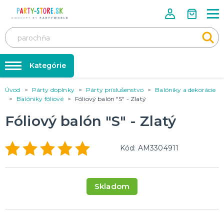
Kategórie
Úvod
Párty doplnky
Párty príslušenstvo
Balóniky a dekorácie
Rozlúčka so slobodou ❤️
KARNEVALOVÉ KOSTÝMY
Balóniky fóliové
Fóliový balón "S" - Zlatý
Kostýmy pre dospelých
Tabuľka veľkostí
Fóliový balón "S" - Zlatý
Kostýmy pre deti
Karnevalové doplnky
Balóniky a hélium
DOPLNKY A MAKE-UP
Kód: AM3304911
Doplnky
Párty doplnky
Make-up, dekorácie na kožu, tetovanie, umelé riasy
Trička s potlačou
Skladom
TRIČKÁ S POTLAČOU
Pivo a Víno
Vtipné