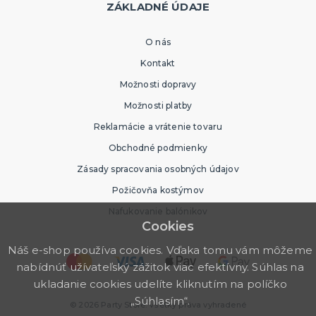
ZÁKLADNÉ ÚDAJE
O nás
Kontakt
Možnosti dopravy
Možnosti platby
Reklamácie a vrátenie tovaru
Obchodné podmienky
Zásady spracovania osobných údajov
Požičovňa kostýmov
Nafukovanie balónikov
Cookies
Náš e-shop používa cookies. Vďaka tomu vám môžeme
nabídnúť užívateľský zážitok viac efektívny. Súhlas na
ukladanie cookies udelíte kliknutím na políčko
„Súhlasím“.
© 2026 Party Store. Všetky práva vyhradené