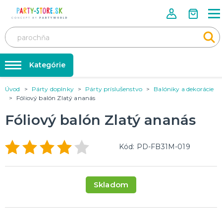
Kategórie
Úvod
Párty doplnky
Párty príslušenstvo
Balóniky a dekorácie
Rozlúčka so slobodou ❤️
KARNEVALOVÉ KOSTÝMY
Fóliový balón Zlatý ananás
Kostýmy pre dospelých
Tabuľka veľkostí
Fóliový balón Zlatý ananás
Kostýmy pre deti
Karnevalové doplnky
Balóniky a hélium
DOPLNKY A MAKE-UP
Kód: PD-FB31M-019
Doplnky
Párty doplnky
Make-up, dekorácie na kožu, tetovanie, umelé riasy
Trička s potlačou
Skladom
TRIČKÁ S POTLAČOU
Pivo a Víno
Vtipné