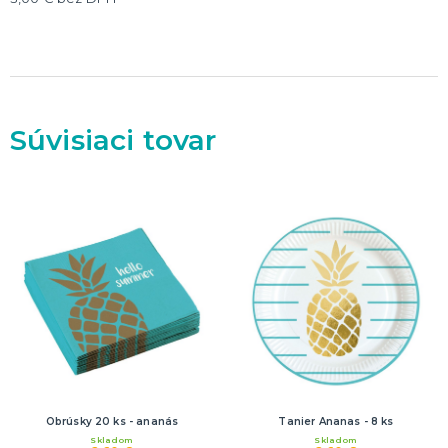
Dekorácie
HALLOWEEN
Halloweenske kostýmy
Halloweensky make-up, líčenie a ďalšie
Doplnky na Halloween
Súvisiaci tovar
Halloweenska výzdoba
ĎALŠIE KATEGÓRIE
Obrúsky 20 ks - ananás
Tanier Ananas - 8 ks
Skladom
Skladom