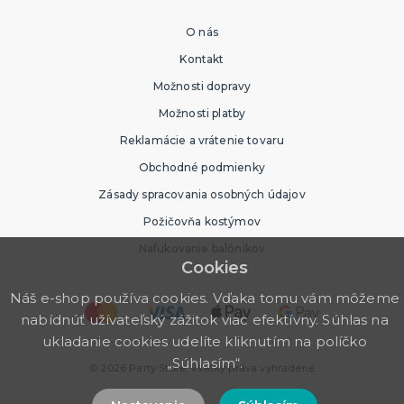
O nás
Kontakt
Možnosti dopravy
Možnosti platby
Reklamácie a vrátenie tovaru
Obchodné podmienky
Zásady spracovania osobných údajov
Požičovňa kostýmov
Nafukovanie balónikov
Cookies
Náš e-shop používa cookies. Vďaka tomu vám môžeme
nabídnúť užívateľský zážitok viac efektívny. Súhlas na
ukladanie cookies udelíte kliknutím na políčko
„Súhlasím“.
© 2026 Party Store. Všetky práva vyhradené