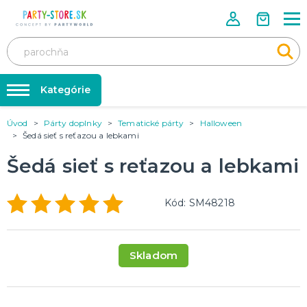
Kategórie
Úvod
Párty doplnky
Tematické párty
Halloween
Rozlúčka so slobodou ❤️
KARNEVALOVÉ KOSTÝMY
Šedá sieť s reťazou a lebkami
Kostýmy pre dospelých
Tabuľka veľkostí
Šedá sieť s reťazou a lebkami
Kostýmy pre deti
Karnevalové doplnky
Balóniky a hélium
DOPLNKY A MAKE-UP
Kód: SM48218
Doplnky
Párty doplnky
Make-up, dekorácie na kožu, tetovanie, umelé riasy
Trička s potlačou
Skladom
TRIČKÁ S POTLAČOU
Pivo a Víno
Vtipné