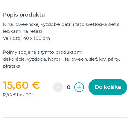
DARČEKY A ŽARTOVNÉ PREDMETY
Popis produktu
Vtákoviny, žarty, srandičky
Originálne darčeky
K halloweenskej výzdobe patrí i táto svetlosivá sieť s
lebkami na reťazi.
Veľkosť: 140 x 100 cm
MIKULÁŠ
Všetko pre Mikuláša
Všetko pre anjelov
Pojmy spojené s týmto produktom:
Všetko pre čertov
dekorácia, výzdoba, horor, Halloween, sieť, krv, párty,
pirátska
VIANOCE
Všetko pre Santov
15,60 €
Všetko pre elfov
Do košíka
Vtipné vianočné kostýmy
12,90 € bez DPH
Vianočné doplnky
Vianočné dekorácie
Balenie darčekov
ĎALŠIE KATEGÓRIE
SILVESTER
Kostýmy
Doplnky