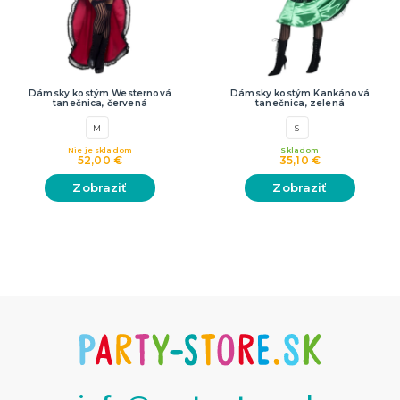
Dámsky kostým Westernová
Dámsky kostým Kankánová
tanečnica, červená
tanečnica, zelená
M
S
Nie je skladom
Skladom
52,00 €
35,10 €
Zobraziť
Zobraziť