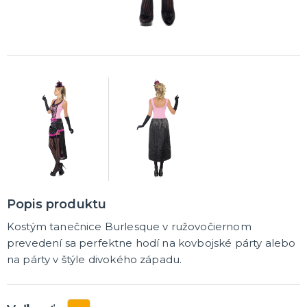
DARČEKY A ŽARTOVNÉ PREDMETY
Vtákoviny, žarty, srandičky
Originálne darčeky
MIKULÁŠ
Všetko pre Mikuláša
Všetko pre anjelov
Všetko pre čertov
VIANOCE
Všetko pre Santov
Popis produktu
Všetko pre elfov
Vtipné vianočné kostýmy
Kostým tanečnice Burlesque v ružovočiernom
Vianočné doplnky
Vianočné dekorácie
Balenie darčekov
ĎALŠIE KATEGÓRIE
prevedení sa perfektne hodí na kovbojské párty alebo
na párty v štýle divokého západu.
SILVESTER
Kostýmy
Doplnky